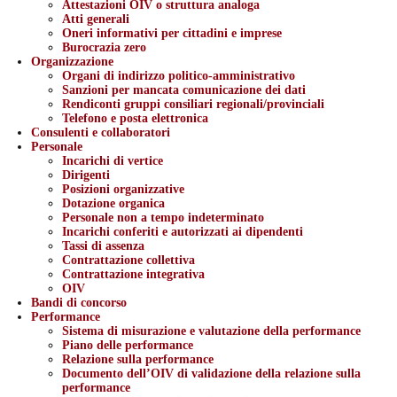
Attestazioni OIV o struttura analoga
Atti generali
Oneri informativi per cittadini e imprese
Burocrazia zero
Organizzazione
Organi di indirizzo politico-amministrativo
Sanzioni per mancata comunicazione dei dati
Rendiconti gruppi consiliari regionali/provinciali
Telefono e posta elettronica
Consulenti e collaboratori
Personale
Incarichi di vertice
Dirigenti
Posizioni organizzative
Dotazione organica
Personale non a tempo indeterminato
Incarichi conferiti e autorizzati ai dipendenti
Tassi di assenza
Contrattazione collettiva
Contrattazione integrativa
OIV
Bandi di concorso
Performance
Sistema di misurazione e valutazione della performance
Piano delle performance
Relazione sulla performance
Documento dell’OIV di validazione della relazione sulla
performance