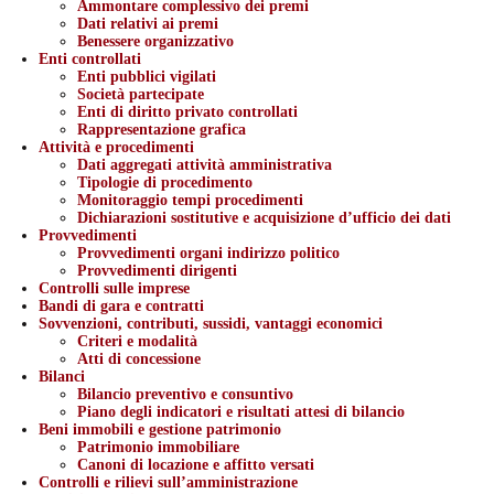
Ammontare complessivo dei premi
Dati relativi ai premi
Benessere organizzativo
Enti controllati
Enti pubblici vigilati
Società partecipate
Enti di diritto privato controllati
Rappresentazione grafica
Attività e procedimenti
Dati aggregati attività amministrativa
Tipologie di procedimento
Monitoraggio tempi procedimenti
Dichiarazioni sostitutive e acquisizione d’ufficio dei dati
Provvedimenti
Provvedimenti organi indirizzo politico
Provvedimenti dirigenti
Controlli sulle imprese
Bandi di gara e contratti
Sovvenzioni, contributi, sussidi, vantaggi economici
Criteri e modalità
Atti di concessione
Bilanci
Bilancio preventivo e consuntivo
Piano degli indicatori e risultati attesi di bilancio
Beni immobili e gestione patrimonio
Patrimonio immobiliare
Canoni di locazione e affitto versati
Controlli e rilievi sull’amministrazione