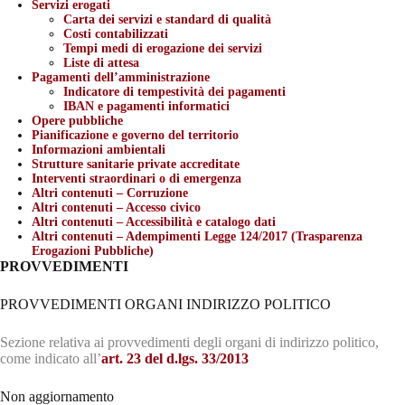
Servizi erogati
Carta dei servizi e standard di qualità
Costi contabilizzati
Tempi medi di erogazione dei servizi
Liste di attesa
Pagamenti dell’amministrazione
Indicatore di tempestività dei pagamenti
IBAN e pagamenti informatici
Opere pubbliche
Pianificazione e governo del territorio
Informazioni ambientali
Strutture sanitarie private accreditate
Interventi straordinari o di emergenza
Altri contenuti – Corruzione
Altri contenuti – Accesso civico
Altri contenuti – Accessibilità e catalogo dati
Altri contenuti – Adempimenti Legge 124/2017 (Trasparenza
Erogazioni Pubbliche)
PROVVEDIMENTI
PROVVEDIMENTI ORGANI INDIRIZZO POLITICO
Sezione relativa ai provvedimenti degli organi di indirizzo politico,
come indicato all’
art. 23 del d.lgs. 33/2013
Non aggiornamento