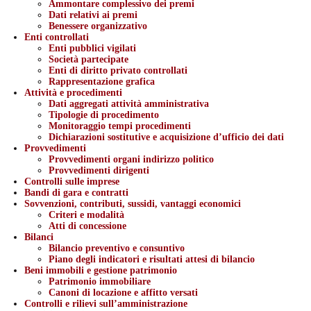
Ammontare complessivo dei premi
Dati relativi ai premi
Benessere organizzativo
Enti controllati
Enti pubblici vigilati
Società partecipate
Enti di diritto privato controllati
Rappresentazione grafica
Attività e procedimenti
Dati aggregati attività amministrativa
Tipologie di procedimento
Monitoraggio tempi procedimenti
Dichiarazioni sostitutive e acquisizione d’ufficio dei dati
Provvedimenti
Provvedimenti organi indirizzo politico
Provvedimenti dirigenti
Controlli sulle imprese
Bandi di gara e contratti
Sovvenzioni, contributi, sussidi, vantaggi economici
Criteri e modalità
Atti di concessione
Bilanci
Bilancio preventivo e consuntivo
Piano degli indicatori e risultati attesi di bilancio
Beni immobili e gestione patrimonio
Patrimonio immobiliare
Canoni di locazione e affitto versati
Controlli e rilievi sull’amministrazione