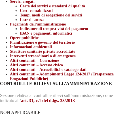
Servizi erogati
Carta dei servizi e standard di qualità
Costi contabilizzati
Tempi medi di erogazione dei servizi
Liste di attesa
Pagamenti dell’amministrazione
Indicatore di tempestività dei pagamenti
IBAN e pagamenti informatici
Opere pubbliche
Pianificazione e governo del territorio
Informazioni ambientali
Strutture sanitarie private accreditate
Interventi straordinari o di emergenza
Altri contenuti – Corruzione
Altri contenuti – Accesso civico
Altri contenuti – Accessibilità e catalogo dati
Altri contenuti – Adempimenti Legge 124/2017 (Trasparenza
Erogazioni Pubbliche)
CONTROLLI E RILIEVI SULL’AMMINISTRAZIONE
Sezione relativa ai controlli e rilievi sull’amministrazione, come
indicato all’
art. 31, c.1 del d.lgs. 33/2013
NON APPLICABILE