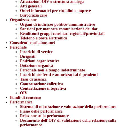
Attestazioni OIV o struttura analoga
Atti generali
Oneri informativi per cittadini e imprese
Burocrazia zero
Organizzazione
Organi di indirizzo politico-amministrativo
Sanzioni per mancata comunicazione dei dati
Rendiconti gruppi consiliari regionali/provinciali
Telefono e posta elettronica
Consulenti e collaboratori
Personale
Incarichi di vertice
Dirigenti
Posizioni organizzative
Dotazione organica
Personale non a tempo indeterminato
Incarichi conferiti e autorizzati ai dipendenti
Tassi di assenza
Contrattazione collettiva
Contrattazione integrativa
OIV
Bandi di concorso
Performance
Sistema di misurazione e valutazione della performance
Piano delle performance
Relazione sulla performance
Documento dell’OIV di validazione della relazione sulla
performance