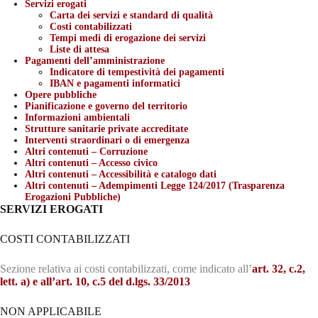
Servizi erogati
Carta dei servizi e standard di qualità
Costi contabilizzati
Tempi medi di erogazione dei servizi
Liste di attesa
Pagamenti dell’amministrazione
Indicatore di tempestività dei pagamenti
IBAN e pagamenti informatici
Opere pubbliche
Pianificazione e governo del territorio
Informazioni ambientali
Strutture sanitarie private accreditate
Interventi straordinari o di emergenza
Altri contenuti – Corruzione
Altri contenuti – Accesso civico
Altri contenuti – Accessibilità e catalogo dati
Altri contenuti – Adempimenti Legge 124/2017 (Trasparenza
Erogazioni Pubbliche)
SERVIZI EROGATI
COSTI CONTABILIZZATI
Sezione relativa ai costi contabilizzati, come indicato all’
art. 32, c.2,
lett. a) e all’art. 10, c.5 del d.lgs. 33/2013
NON APPLICABILE