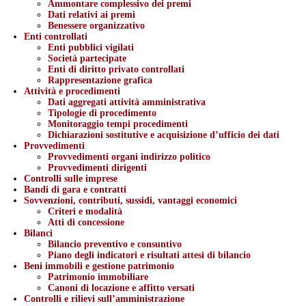
Ammontare complessivo dei premi
Dati relativi ai premi
Benessere organizzativo
Enti controllati
Enti pubblici vigilati
Società partecipate
Enti di diritto privato controllati
Rappresentazione grafica
Attività e procedimenti
Dati aggregati attività amministrativa
Tipologie di procedimento
Monitoraggio tempi procedimenti
Dichiarazioni sostitutive e acquisizione d’ufficio dei dati
Provvedimenti
Provvedimenti organi indirizzo politico
Provvedimenti dirigenti
Controlli sulle imprese
Bandi di gara e contratti
Sovvenzioni, contributi, sussidi, vantaggi economici
Criteri e modalità
Atti di concessione
Bilanci
Bilancio preventivo e consuntivo
Piano degli indicatori e risultati attesi di bilancio
Beni immobili e gestione patrimonio
Patrimonio immobiliare
Canoni di locazione e affitto versati
Controlli e rilievi sull’amministrazione