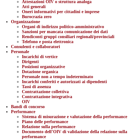
Attestazioni OIV o struttura analoga
Atti generali
Oneri informativi per cittadini e imprese
Burocrazia zero
Organizzazione
Organi di indirizzo politico-amministrativo
Sanzioni per mancata comunicazione dei dati
Rendiconti gruppi consiliari regionali/provinciali
Telefono e posta elettronica
Consulenti e collaboratori
Personale
Incarichi di vertice
Dirigenti
Posizioni organizzative
Dotazione organica
Personale non a tempo indeterminato
Incarichi conferiti e autorizzati ai dipendenti
Tassi di assenza
Contrattazione collettiva
Contrattazione integrativa
OIV
Bandi di concorso
Performance
Sistema di misurazione e valutazione della performance
Piano delle performance
Relazione sulla performance
Documento dell’OIV di validazione della relazione sulla
performance