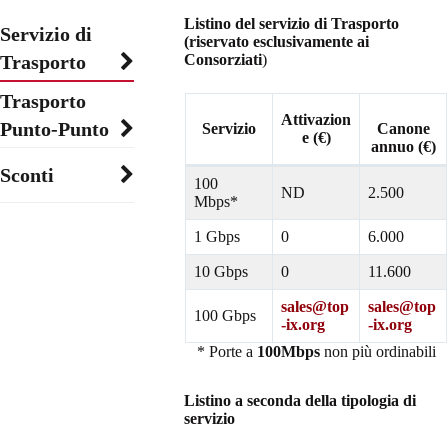
Listino del servizio di Trasporto
Servizio di
(riservato esclusivamente ai
Trasporto
Consorziati
)
Trasporto
Attivazion
Punto-Punto
Servizio
Canone
e (€)
annuo (€)
Sconti
100
ND
2.500
Mbps*
1 Gbps
0
6.000
10 Gbps
0
11.600
sales@top
sales@top
100 Gbps
-ix.org
-ix.org
* Porte a
100Mbps
non più ordinabili
Listino a seconda della tipologia di
servizio