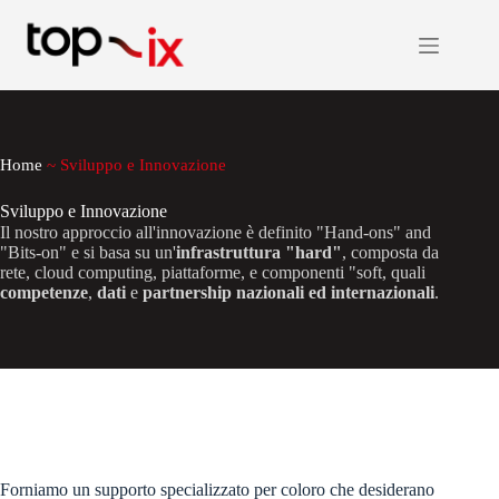
Salta
al
contenuto
Home
~
Sviluppo e Innovazione
Sviluppo e Innovazione
Il nostro approccio all'innovazione è definito "Hand-ons" and
"Bits-on" e si basa su un'
infrastruttura "hard"
, composta da
rete, cloud computing, piattaforme, e componenti "soft, quali
competenze
,
dati
e
partnership nazionali ed internazionali
.
Forniamo un supporto specializzato per coloro che desiderano