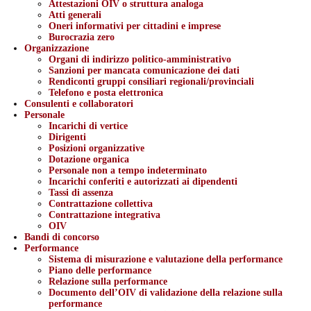
Attestazioni OIV o struttura analoga
Atti generali
Oneri informativi per cittadini e imprese
Burocrazia zero
Organizzazione
Organi di indirizzo politico-amministrativo
Sanzioni per mancata comunicazione dei dati
Rendiconti gruppi consiliari regionali/provinciali
Telefono e posta elettronica
Consulenti e collaboratori
Personale
Incarichi di vertice
Dirigenti
Posizioni organizzative
Dotazione organica
Personale non a tempo indeterminato
Incarichi conferiti e autorizzati ai dipendenti
Tassi di assenza
Contrattazione collettiva
Contrattazione integrativa
OIV
Bandi di concorso
Performance
Sistema di misurazione e valutazione della performance
Piano delle performance
Relazione sulla performance
Documento dell’OIV di validazione della relazione sulla
performance