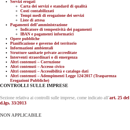
Servizi erogati
Carta dei servizi e standard di qualità
Costi contabilizzati
Tempi medi di erogazione dei servizi
Liste di attesa
Pagamenti dell’amministrazione
Indicatore di tempestività dei pagamenti
IBAN e pagamenti informatici
Opere pubbliche
Pianificazione e governo del territorio
Informazioni ambientali
Strutture sanitarie private accreditate
Interventi straordinari o di emergenza
Altri contenuti – Corruzione
Altri contenuti – Accesso civico
Altri contenuti – Accessibilità e catalogo dati
Altri contenuti – Adempimenti Legge 124/2017 (Trasparenza
Erogazioni Pubbliche)
CONTROLLI SULLE IMPRESE
Sezione relativa ai controlli sulle imprese, come indicato all’
art. 25 del
d.lgs. 33/2013
NON APPLICABILE