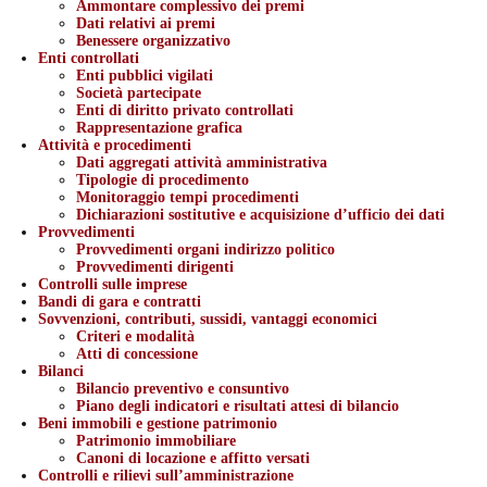
Ammontare complessivo dei premi
Dati relativi ai premi
Benessere organizzativo
Enti controllati
Enti pubblici vigilati
Società partecipate
Enti di diritto privato controllati
Rappresentazione grafica
Attività e procedimenti
Dati aggregati attività amministrativa
Tipologie di procedimento
Monitoraggio tempi procedimenti
Dichiarazioni sostitutive e acquisizione d’ufficio dei dati
Provvedimenti
Provvedimenti organi indirizzo politico
Provvedimenti dirigenti
Controlli sulle imprese
Bandi di gara e contratti
Sovvenzioni, contributi, sussidi, vantaggi economici
Criteri e modalità
Atti di concessione
Bilanci
Bilancio preventivo e consuntivo
Piano degli indicatori e risultati attesi di bilancio
Beni immobili e gestione patrimonio
Patrimonio immobiliare
Canoni di locazione e affitto versati
Controlli e rilievi sull’amministrazione