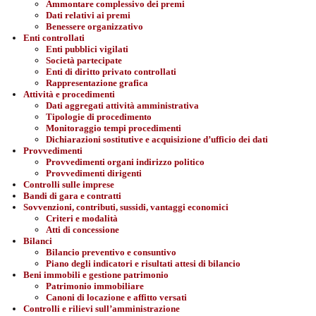
Ammontare complessivo dei premi
Dati relativi ai premi
Benessere organizzativo
Enti controllati
Enti pubblici vigilati
Società partecipate
Enti di diritto privato controllati
Rappresentazione grafica
Attività e procedimenti
Dati aggregati attività amministrativa
Tipologie di procedimento
Monitoraggio tempi procedimenti
Dichiarazioni sostitutive e acquisizione d’ufficio dei dati
Provvedimenti
Provvedimenti organi indirizzo politico
Provvedimenti dirigenti
Controlli sulle imprese
Bandi di gara e contratti
Sovvenzioni, contributi, sussidi, vantaggi economici
Criteri e modalità
Atti di concessione
Bilanci
Bilancio preventivo e consuntivo
Piano degli indicatori e risultati attesi di bilancio
Beni immobili e gestione patrimonio
Patrimonio immobiliare
Canoni di locazione e affitto versati
Controlli e rilievi sull’amministrazione