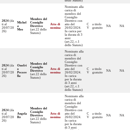
dello Statuto)
Nominato alla
carica di
membro del
Consiglio
Membro del
2024
(da
Direttivo con
Michel
Consiglio
ti al
Atto di
atto del
C
a titolo
a
Direttivo
NA
NA
20/07/20
nomina
26/02/2024.
V
gratuito
Meo
(art.22 dello
26)
In carica per
Statuto)
la durata di 3
anni
(art.22, c.1
dello Statuto)
Nominato alla
carica di
membro del
Consiglio
Membro del
2024
(da
Onofri
Direttivo con
Consiglio
ti al
o
Atto di
atto del
C
a titolo
Direttivo
NA
NA
20/07/20
Pecore
nomina
26/02/2024.
V
gratuito
(art.22 dello
26)
lla
In carica
Statuto)
per la durata
di 3 anni
(art.22, c.1
dello Statuto)
Nominato alla
carica di
membro del
Consiglio
Membro del
2024
(da
Direttivo con
Consiglio
ti al
Angela
Atto di
atto del
C
a titolo
Direttivo
NA
NA
20/07/20
Re
nomina
26/02/2024.
V
gratuito
(art.22 dello
26)
In carica
Statuto)
per la durata
di 3 anni