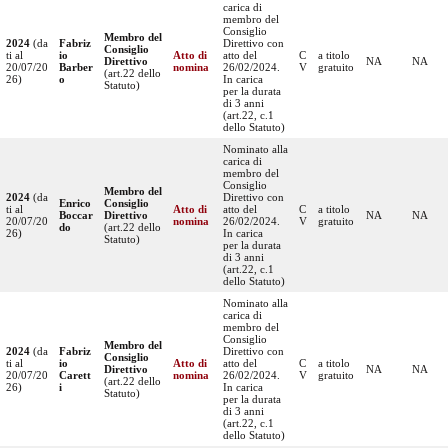
carica di
membro del
Consiglio
Membro del
2024
(da
Fabriz
Direttivo con
Consiglio
ti al
io
Atto di
atto del
C
a titolo
Direttivo
NA
NA
20/07/20
Barber
nomina
26/02/2024.
V
gratuito
(art.22 dello
26)
o
In carica
Statuto)
per la durata
di 3 anni
(art.22, c.1
dello Statuto)
Nominato alla
carica di
membro del
Consiglio
Membro del
2024
(da
Direttivo con
Enrico
Consiglio
ti al
Atto di
atto del
C
a titolo
Boccar
Direttivo
NA
NA
20/07/20
nomina
26/02/2024.
V
gratuito
do
(art.22 dello
26)
In carica
Statuto)
per la durata
di 3 anni
(art.22, c.1
dello Statuto)
Nominato alla
carica di
membro del
Consiglio
Membro del
2024
(da
Fabriz
Direttivo con
Consiglio
ti al
io
Atto di
atto del
C
a titolo
Direttivo
NA
NA
20/07/20
Carett
nomina
26/02/2024.
V
gratuito
(art.22 dello
26)
i
In carica
Statuto)
per la durata
di 3 anni
(art.22, c.1
dello Statuto)