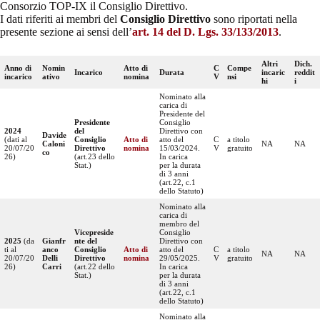
Consorzio TOP-IX il Consiglio Direttivo.
I dati riferiti ai membri del
Consiglio Direttivo
sono riportati nella
presente sezione ai sensi dell’
art. 14 del D. Lgs. 33/133/2013
.
Altri
Dich.
Anno di
Nomin
Atto di
C
Compe
Incarico
Durata
incaric
reddit
incarico
ativo
nomina
V
nsi
hi
i
Nominato alla
carica di
Presidente del
Presidente
Consiglio
2024
del
Direttivo con
Davide
(dati al
Consiglio
Atto di
atto del
C
a titolo
Caloni
NA
NA
20/07/20
Direttivo
nomina
15/03/2024.
V
gratuito
co
26)
(art.23 dello
In carica
Stat.)
per la durata
di 3 anni
(art.22, c.1
dello Statuto)
Nominato alla
carica di
membro del
Vicepreside
Consiglio
2025
(da
Gianfr
nte del
Direttivo con
ti al
anco
Consiglio
Atto di
atto del
C
a titolo
NA
NA
20/07/20
Delli
Direttivo
nomina
29/05/2025.
V
gratuito
26)
Carri
(art.22 dello
In carica
Stat.)
per la durata
di 3 anni
(art.22, c.1
dello Statuto)
Nominato alla