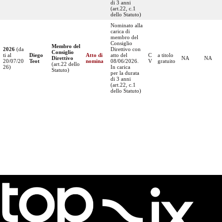
di 3 anni
(art.22, c.1
dello Statuto)
Nominato alla
carica di
membro del
Consiglio
Membro del
2026
(da
Direttivo con
Consiglio
ti al
Diego
Atto di
atto del
C
a titolo
Direttivo
NA
NA
20/07/20
Teot
nomina
08/06/2026.
V
gratuito
(art.22 dello
26)
In carica
Statuto)
per la durata
di 3 anni
(art.22, c.1
dello Statuto)