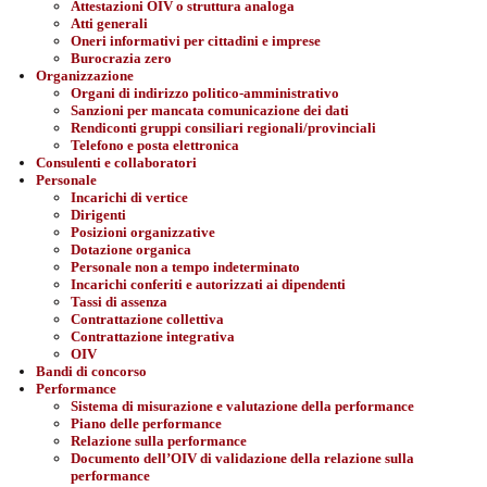
Attestazioni OIV o struttura analoga
Atti generali
Oneri informativi per cittadini e imprese
Burocrazia zero
Organizzazione
Organi di indirizzo politico-amministrativo
Sanzioni per mancata comunicazione dei dati
Rendiconti gruppi consiliari regionali/provinciali
Telefono e posta elettronica
Consulenti e collaboratori
Personale
Incarichi di vertice
Dirigenti
Posizioni organizzative
Dotazione organica
Personale non a tempo indeterminato
Incarichi conferiti e autorizzati ai dipendenti
Tassi di assenza
Contrattazione collettiva
Contrattazione integrativa
OIV
Bandi di concorso
Performance
Sistema di misurazione e valutazione della performance
Piano delle performance
Relazione sulla performance
Documento dell’OIV di validazione della relazione sulla
performance