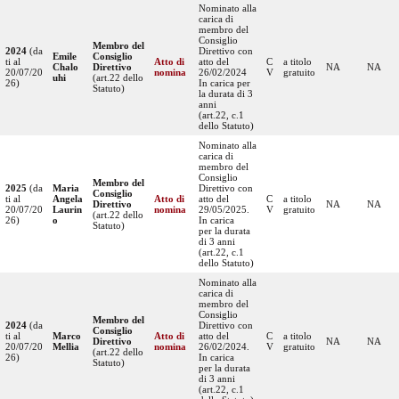
Nominato alla
carica di
membro del
Consiglio
Membro del
2024
(da
Direttivo con
Emile
Consiglio
ti al
Atto di
atto del
C
a titolo
Chalo
Direttivo
NA
NA
20/07/20
nomina
26/02/2024
V
gratuito
uhi
(art.22 dello
26)
In carica per
Statuto)
la durata di 3
anni
(art.22, c.1
dello Statuto)
Nominato alla
carica di
membro del
Consiglio
Membro del
2025
(da
Maria
Direttivo con
Consiglio
ti al
Angela
Atto di
atto del
C
a titolo
Direttivo
NA
NA
20/07/20
Laurin
nomina
29/05/2025.
V
gratuito
(art.22 dello
26)
o
In carica
Statuto)
per la durata
di 3 anni
(art.22, c.1
dello Statuto)
Nominato alla
carica di
membro del
Consiglio
Membro del
2024
(da
Direttivo con
Consiglio
ti al
Marco
Atto di
atto del
C
a titolo
Direttivo
NA
NA
20/07/20
Mellia
nomina
26/02/2024.
V
gratuito
(art.22 dello
26)
In carica
Statuto)
per la durata
di 3 anni
(art.22, c.1