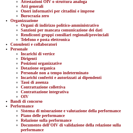
Attestazioni OIV o struttura analoga
Atti generali
Oneri informativi per cittadini e imprese
Burocrazia zero
Organizzazione
Organi di indirizzo politico-amministrativo
Sanzioni per mancata comunicazione dei dati
Rendiconti gruppi consiliari regionali/provinciali
Telefono e posta elettronica
Consulenti e collaboratori
Personale
Incarichi di vertice
Dirigenti
Posizioni organizzative
Dotazione organica
Personale non a tempo indeterminato
Incarichi conferiti e autorizzati ai dipendenti
Tassi di assenza
Contrattazione collettiva
Contrattazione integrativa
OIV
Bandi di concorso
Performance
Sistema di misurazione e valutazione della performance
Piano delle performance
Relazione sulla performance
Documento dell’OIV di validazione della relazione sulla
performance