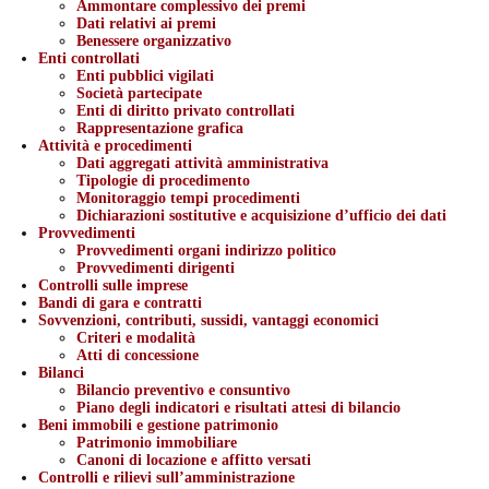
Ammontare complessivo dei premi
Dati relativi ai premi
Benessere organizzativo
Enti controllati
Enti pubblici vigilati
Società partecipate
Enti di diritto privato controllati
Rappresentazione grafica
Attività e procedimenti
Dati aggregati attività amministrativa
Tipologie di procedimento
Monitoraggio tempi procedimenti
Dichiarazioni sostitutive e acquisizione d’ufficio dei dati
Provvedimenti
Provvedimenti organi indirizzo politico
Provvedimenti dirigenti
Controlli sulle imprese
Bandi di gara e contratti
Sovvenzioni, contributi, sussidi, vantaggi economici
Criteri e modalità
Atti di concessione
Bilanci
Bilancio preventivo e consuntivo
Piano degli indicatori e risultati attesi di bilancio
Beni immobili e gestione patrimonio
Patrimonio immobiliare
Canoni di locazione e affitto versati
Controlli e rilievi sull’amministrazione