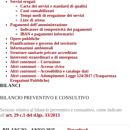
Servizi erogati
Carta dei servizi e standard di qualità
Costi contabilizzati
Tempi medi di erogazione dei servizi
Liste di attesa
Pagamenti dell’amministrazione
Indicatore di tempestività dei pagamenti
IBAN e pagamenti informatici
Opere pubbliche
Pianificazione e governo del territorio
Informazioni ambientali
Strutture sanitarie private accreditate
Interventi straordinari o di emergenza
Altri contenuti – Corruzione
Altri contenuti – Accesso civico
Altri contenuti – Accessibilità e catalogo dati
Altri contenuti – Adempimenti Legge 124/2017 (Trasparenza
Erogazioni Pubbliche)
BILANCI
BILANCIO PREVENTIVO E CONSULTIVO
Sezione relativa al bilancio preventivo e consuntivo, come indicato
all’
art. 29 c.1 del d.lgs. 33/2013
BILANCIO – ANNO 2025
Download