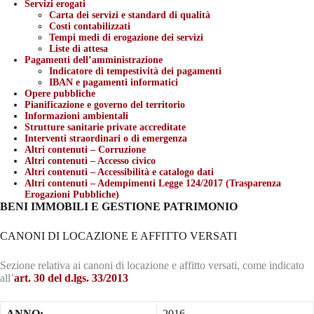
Servizi erogati
Carta dei servizi e standard di qualità
Costi contabilizzati
Tempi medi di erogazione dei servizi
Liste di attesa
Pagamenti dell’amministrazione
Indicatore di tempestività dei pagamenti
IBAN e pagamenti informatici
Opere pubbliche
Pianificazione e governo del territorio
Informazioni ambientali
Strutture sanitarie private accreditate
Interventi straordinari o di emergenza
Altri contenuti – Corruzione
Altri contenuti – Accesso civico
Altri contenuti – Accessibilità e catalogo dati
Altri contenuti – Adempimenti Legge 124/2017 (Trasparenza
Erogazioni Pubbliche)
BENI IMMOBILI E GESTIONE PATRIMONIO
CANONI DI LOCAZIONE E AFFITTO VERSATI
Sezione relativa ai canoni di locazione e affitto versati, come indicato
all’
art. 30 del d.lgs. 33/2013
ANNO:
2016