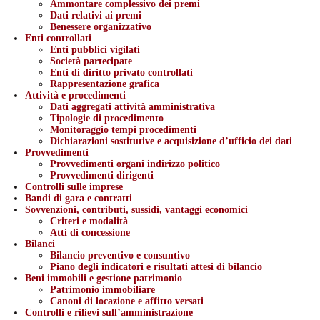
Ammontare complessivo dei premi
Dati relativi ai premi
Benessere organizzativo
Enti controllati
Enti pubblici vigilati
Società partecipate
Enti di diritto privato controllati
Rappresentazione grafica
Attività e procedimenti
Dati aggregati attività amministrativa
Tipologie di procedimento
Monitoraggio tempi procedimenti
Dichiarazioni sostitutive e acquisizione d’ufficio dei dati
Provvedimenti
Provvedimenti organi indirizzo politico
Provvedimenti dirigenti
Controlli sulle imprese
Bandi di gara e contratti
Sovvenzioni, contributi, sussidi, vantaggi economici
Criteri e modalità
Atti di concessione
Bilanci
Bilancio preventivo e consuntivo
Piano degli indicatori e risultati attesi di bilancio
Beni immobili e gestione patrimonio
Patrimonio immobiliare
Canoni di locazione e affitto versati
Controlli e rilievi sull’amministrazione