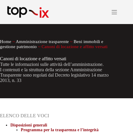
Salta
al
contenuto
Home
~
Amministrazione trasparente
~
Beni immobili e
gestione patrimonio
~
Canoni di locazione e affitto versati
Canoni di locazione e affitto versati
Tutte le informazioni sulle attività dell’amministrazione.
I contenuti e la struttura della sezione Amministrazione
Trasparente sono regolati dal Decreto legislativo 14 marzo
2013, n. 33
ELENCO DELLE VOCI
Disposizioni generali
Programma per la trasparenza e l’integrità