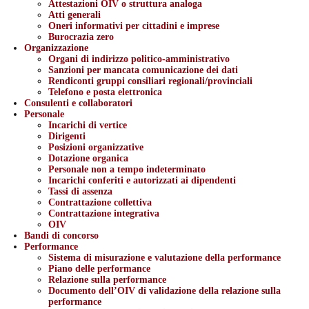
Attestazioni OIV o struttura analoga
Atti generali
Oneri informativi per cittadini e imprese
Burocrazia zero
Organizzazione
Organi di indirizzo politico-amministrativo
Sanzioni per mancata comunicazione dei dati
Rendiconti gruppi consiliari regionali/provinciali
Telefono e posta elettronica
Consulenti e collaboratori
Personale
Incarichi di vertice
Dirigenti
Posizioni organizzative
Dotazione organica
Personale non a tempo indeterminato
Incarichi conferiti e autorizzati ai dipendenti
Tassi di assenza
Contrattazione collettiva
Contrattazione integrativa
OIV
Bandi di concorso
Performance
Sistema di misurazione e valutazione della performance
Piano delle performance
Relazione sulla performance
Documento dell’OIV di validazione della relazione sulla
performance