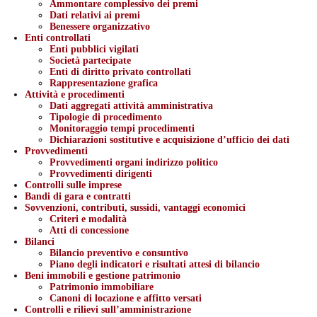
Ammontare complessivo dei premi
Dati relativi ai premi
Benessere organizzativo
Enti controllati
Enti pubblici vigilati
Società partecipate
Enti di diritto privato controllati
Rappresentazione grafica
Attività e procedimenti
Dati aggregati attività amministrativa
Tipologie di procedimento
Monitoraggio tempi procedimenti
Dichiarazioni sostitutive e acquisizione d’ufficio dei dati
Provvedimenti
Provvedimenti organi indirizzo politico
Provvedimenti dirigenti
Controlli sulle imprese
Bandi di gara e contratti
Sovvenzioni, contributi, sussidi, vantaggi economici
Criteri e modalità
Atti di concessione
Bilanci
Bilancio preventivo e consuntivo
Piano degli indicatori e risultati attesi di bilancio
Beni immobili e gestione patrimonio
Patrimonio immobiliare
Canoni di locazione e affitto versati
Controlli e rilievi sull’amministrazione