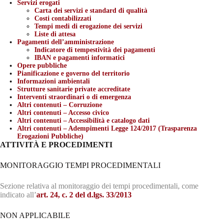
Servizi erogati
Carta dei servizi e standard di qualità
Costi contabilizzati
Tempi medi di erogazione dei servizi
Liste di attesa
Pagamenti dell’amministrazione
Indicatore di tempestività dei pagamenti
IBAN e pagamenti informatici
Opere pubbliche
Pianificazione e governo del territorio
Informazioni ambientali
Strutture sanitarie private accreditate
Interventi straordinari o di emergenza
Altri contenuti – Corruzione
Altri contenuti – Accesso civico
Altri contenuti – Accessibilità e catalogo dati
Altri contenuti – Adempimenti Legge 124/2017 (Trasparenza
Erogazioni Pubbliche)
ATTIVITÀ E PROCEDIMENTI
MONITORAGGIO TEMPI PROCEDIMENTALI
Sezione relativa al monitoraggio dei tempi procedimentali, come
indicato all’
art. 24, c. 2 del d.lgs. 33/2013
NON APPLICABILE