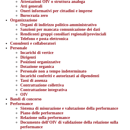
Attestazioni OIV o struttura analoga
Atti generali
Oneri informativi per cittadini e imprese
Burocrazia zero
Organizzazione
Organi di indirizzo politico-amministrativo
Sanzioni per mancata comunicazione dei dati
Rendiconti gruppi consiliari regionali/provinciali
Telefono e posta elettronica
Consulenti e collaboratori
Personale
Incarichi di vertice
Dirigenti
Posizioni organizzative
Dotazione organica
Personale non a tempo indeterminato
Incarichi conferiti e autorizzati ai dipendenti
Tassi di assenza
Contrattazione collettiva
Contrattazione integrativa
OIV
Bandi di concorso
Performance
Sistema di misurazione e valutazione della performance
Piano delle performance
Relazione sulla performance
Documento dell’OIV di validazione della relazione sulla
performance