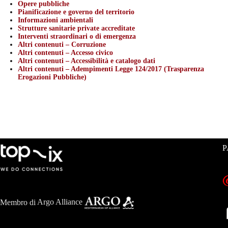
Opere pubbliche
Pianificazione e governo del territorio
Informazioni ambientali
Strutture sanitarie private accreditate
Interventi straordinari o di emergenza
Altri contenuti – Corruzione
Altri contenuti – Accesso civico
Altri contenuti – Accessibilità e catalogo dati
Altri contenuti – Adempimenti Legge 124/2017 (Trasparenza
Erogazioni Pubbliche)
P
Membro di
Argo Alliance