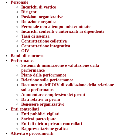
Personale
Incarichi di vertice
Dirigenti
Posizioni organizzative
Dotazione organica
Personale non a tempo indeterminato
Incarichi conferiti e autorizzati ai dipendenti
Tassi di assenza
Contrattazione collettiva
Contrattazione integrativa
OIV
Bandi di concorso
Performance
Sistema di misurazione e valutazione della
performance
Piano delle performance
Relazione sulla performance
Documento dell’OIV di validazione della relazione
sulla performance
Ammontare complessivo dei premi
Dati relativi ai premi
Benessere organizzativo
Enti controllati
Enti pubblici vigilati
Società partecipate
Enti di diritto privato controllati
Rappresentazione grafica
Attività e procedimenti