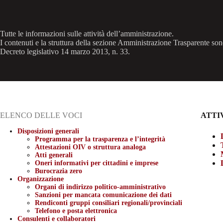
Tutte le informazioni sulle attività dell’amministrazione.
I contenuti e la struttura della sezione Amministrazione Trasparente son
Decreto legislativo 14 marzo 2013, n. 33.
ELENCO DELLE VOCI
ATTI
Disposizioni generali
Programma per la trasparenza e l’integrità
Attestazioni OIV o struttura analoga
Atti generali
Oneri informativi per cittadini e imprese
Burocrazia zero
Organizzazione
Organi di indirizzo politico-amministrativo
Sanzioni per mancata comunicazione dei dati
Rendiconti gruppi consiliari regionali/provinciali
Telefono e posta elettronica
Consulenti e collaboratori