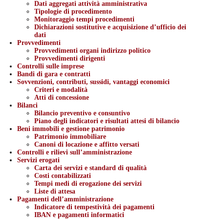
Dati aggregati attività amministrativa
Tipologie di procedimento
Monitoraggio tempi procedimenti
Dichiarazioni sostitutive e acquisizione d’ufficio dei
dati
Provvedimenti
Provvedimenti organi indirizzo politico
Provvedimenti dirigenti
Controlli sulle imprese
Bandi di gara e contratti
Sovvenzioni, contributi, sussidi, vantaggi economici
Criteri e modalità
Atti di concessione
Bilanci
Bilancio preventivo e consuntivo
Piano degli indicatori e risultati attesi di bilancio
Beni immobili e gestione patrimonio
Patrimonio immobiliare
Canoni di locazione e affitto versati
Controlli e rilievi sull’amministrazione
Servizi erogati
Carta dei servizi e standard di qualità
Costi contabilizzati
Tempi medi di erogazione dei servizi
Liste di attesa
Pagamenti dell’amministrazione
Indicatore di tempestività dei pagamenti
IBAN e pagamenti informatici