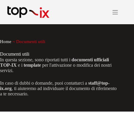
Salta
al
contenuto
Home
~
Documenti utili
Documenti utili
In questa sezione, sono riportati tutti i
documenti ufficiali
TOP-IX
e i
template
per l'attivazione o modifica dei nostri
servizi.
In caso di dubbi o domande, puoi contattarci a
staff@top-
ix.org
, ti aiuteremo ad individuare il documento di riferimento
a te necessario.