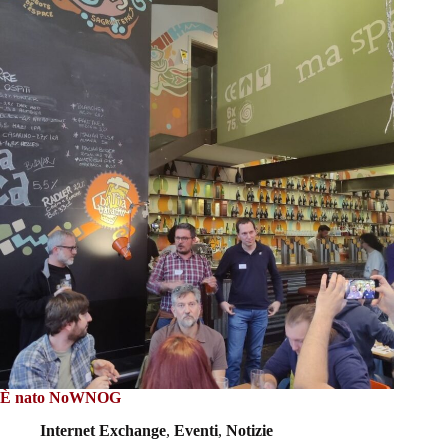
È nato NoWNOG
Internet Exchange
,
Eventi
,
Notizie