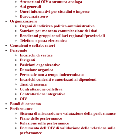
Attestazioni OIV o struttura analoga
Atti generali
Oneri informativi per cittadini e imprese
Burocrazia zero
Organizzazione
Organi di indirizzo politico-amministrativo
Sanzioni per mancata comunicazione dei dati
Rendiconti gruppi consiliari regionali/provinciali
Telefono e posta elettronica
Consulenti e collaboratori
Personale
Incarichi di vertice
Dirigenti
Posizioni organizzative
Dotazione organica
Personale non a tempo indeterminato
Incarichi conferiti e autorizzati ai dipendenti
Tassi di assenza
Contrattazione collettiva
Contrattazione integrativa
OIV
Bandi di concorso
Performance
Sistema di misurazione e valutazione della performance
Piano delle performance
Relazione sulla performance
Documento dell’OIV di validazione della relazione sulla
performance