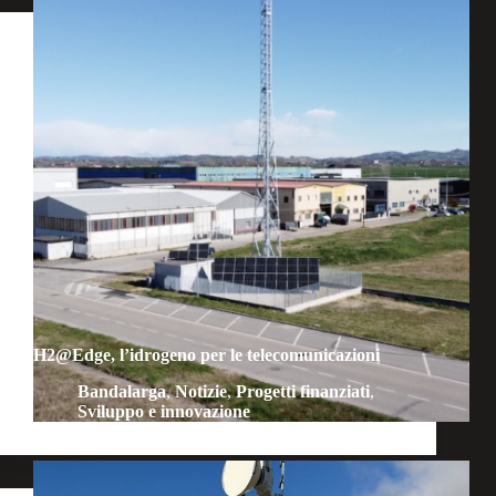
H2@Edge, l’idrogeno per le telecomunicazioni
Bandalarga
,
Notizie
,
Progetti finanziati
,
Sviluppo e innovazione