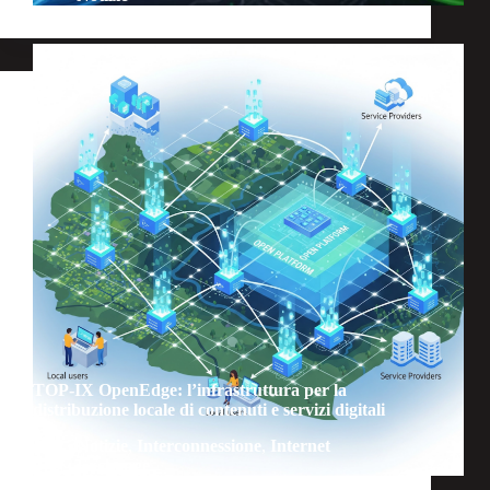
TOP-IX OpenEdge: l’infrastruttura per la
distribuzione locale di contenuti e servizi digitali
Notizie
,
Interconnessione
,
Internet
Exchange