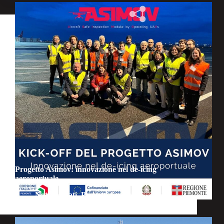
Progetto Asimov: innovazione nel de-icing
aeroportuale
Notizie
,
Dati
,
Progetti finanziati