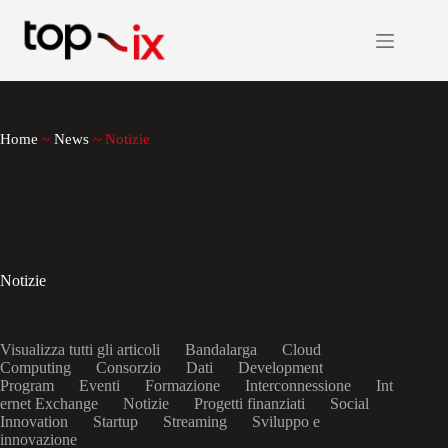
Salta
al
contenuto
Home
~
News
~
Notizie
Notizie
Visualizza tutti gli articoli
Bandalarga
Cloud
Computing
Consorzio
Dati
Development
Program
Eventi
Formazione
Interconnessione
Int
ernet Exchange
Notizie
Progetti finanziati
Social
Innovation
Startup
Streaming
Sviluppo e
innovazione