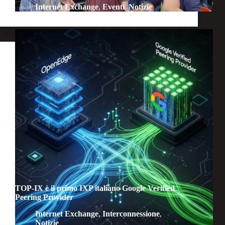
Internet Exchange
,
Eventi
,
Notizie
TOP-IX è il primo IXP italiano Google Verified
Peering Provider
Internet Exchange
,
Interconnessione
,
Notizie