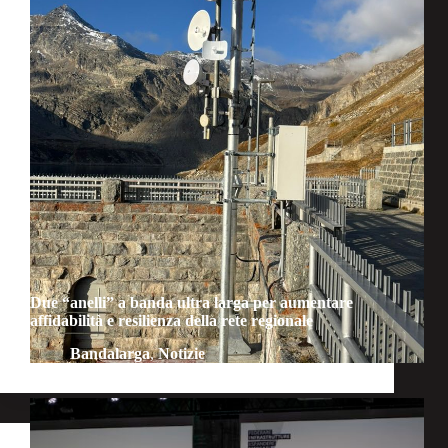
Due “anelli” a banda ultra larga per aumentare
affidabilità e resilienza della rete regionale
Bandalarga
,
Notizie