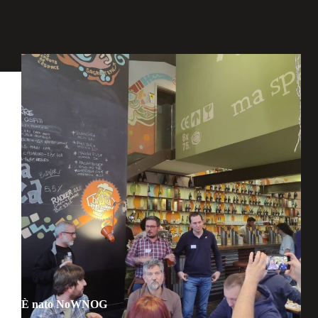
È nato NoWNOG