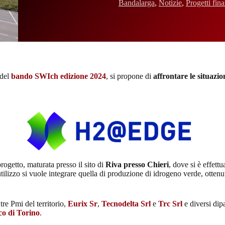
Bandalarga
,
Notizie
,
Progetti fina
 del
bando SWIch edizione 2024
, si propone di
affrontare le situazio
ogetto, maturata presso il sito di
Riva presso Chieri
, dove si è effett
lizzo si vuole integrare quella di produzione di idrogeno verde, ottenuto
re Pmi del territorio,
Eurix Sr
,
Tecnodelta Srl
e
Trc Srl
e diversi dipa
co di Torino
.