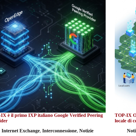
X è il primo IXP italiano Google Verified Peering
TOP-IX Op
ider
locale di c
Internet Exchange
,
Interconnessione
,
Notizie
Noti