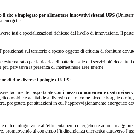
o il sito e impiegato per alimentare innovativi sistemi UPS
(Uninterru
a energetica.
verse fasi e specializzazioni richieste dal livello di innovazione. Il partena
sizionati sul territorio e spesso oggetto di criticità di fornitura dovute
strema ratio per la ricarica di batterie usate dai servizi più decentrati e
più pervasiva la presenza di Internet nelle aree interne.
ione di due diverse tipologie di UPS
:
ssere facilmente trasportabile
con i mezzi comunemente usati nei serviz
getico mobile e adattabile a diversi scenari, come piccole borgate o rif
ra, progettata per situazioni in cui l’approvvigionamento energetico de
di tecnologie volte all’efficientamento energetico e ad una maggiore sos
e, promuovendo al contempo l’indipendenza energetica attraverso l’uso 