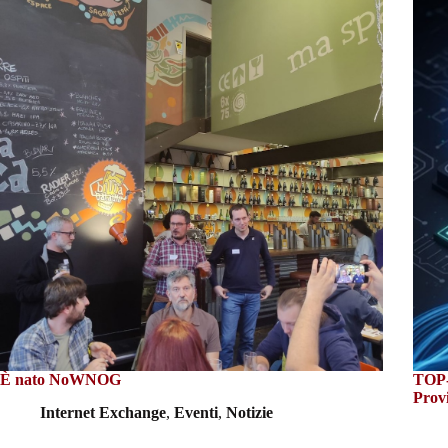
È nato NoWNOG
TOP-I
Prov
Internet Exchange
,
Eventi
,
Notizie