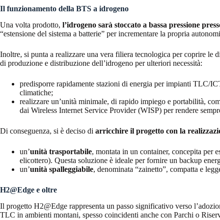
Il funzionamento della BTS a idrogeno
Una volta prodotto,
l’idrogeno sarà stoccato a bassa pressione press
“estensione del sistema a batterie” per incrementare la propria autonomi
Inoltre, si punta a realizzare una vera filiera tecnologica per coprire le di
di produzione e distribuzione dell’idrogeno per ulteriori necessità:
predisporre rapidamente stazioni di energia per impianti TLC/ICT po
climatiche;
realizzare un’unità minimale, di rapido impiego e portabilità, come e
dai Wireless Internet Service Provider (WISP) per rendere sempre 
Di conseguenza, si è deciso di
arricchire il progetto con la realizzaz
un’
unità trasportabile
, montata in un container, concepita per e
elicottero). Questa soluzione è ideale per fornire un backup ener
un’
unità spalleggiabile
, denominata “zainetto”, compatta e legge
H2@Edge e oltre
Il progetto H2@Edge rappresenta un passo significativo verso l’adozione 
TLC in ambienti montani, spesso coincidenti anche con Parchi o Riserv