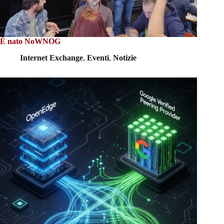
È nato NoWNOG
Internet Exchange
,
Eventi
,
Notizie