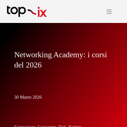
Salta
al
contenuto
Networking Academy: i corsi
del 2026
30 Marzo 2026
Formazione
,
Consorzio
,
Dati
,
Notizie