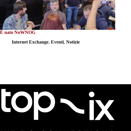
È nato NoWNOG
Internet Exchange
,
Eventi
,
Notizie