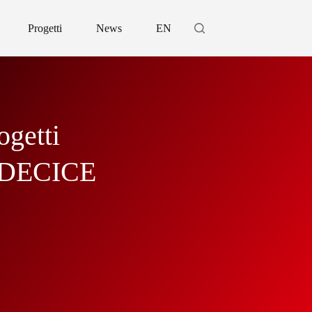
Progetti
News
EN
ogetti
 DECICE