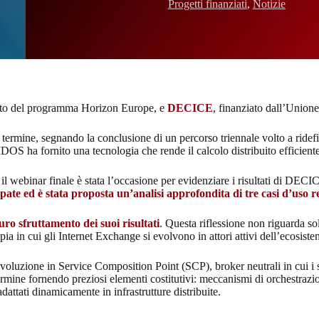
Progetti finanziati
,
Notizie
ambito del programma Horizon Europe, e
DECICE
, finanziato dall’Union
rmine, segnando la conclusione di un percorso triennale volto a ridefinir
S ha fornito una tecnologia che rende il calcolo distribuito efficiente,
il webinar finale è stata l’occasione per evidenziare i risultati di DECICE
ppate ed è stata proposta un’analisi approfondita di tre casi d’uso re
turo sfruttamento dei suoi risultati
. Questa riflessione non riguarda so
in cui gli Internet Exchange si evolvono in attori attivi dell’ecosiste
uzione in Service Composition Point (SCP), broker neutrali in cui i se
ine fornendo preziosi elementi costitutivi: meccanismi di orchestrazione 
attati dinamicamente in infrastrutture distribuite.