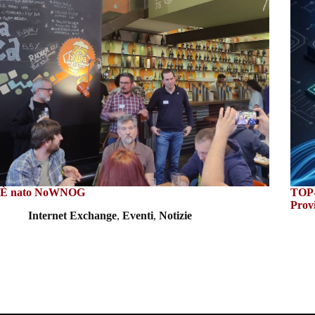
È nato NoWNOG
TOP-I
Prov
Internet Exchange
,
Eventi
,
Notizie