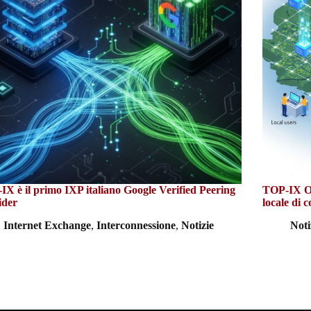
X è il primo IXP italiano Google Verified Peering
TOP-IX Op
ider
locale di c
Internet Exchange
,
Interconnessione
,
Notizie
Noti