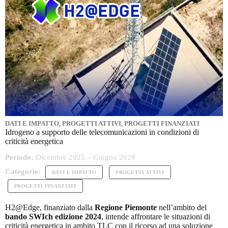
DATI E IMPATTO
,
PROGETTI ATTIVI
,
PROGETTI FINANZIATI
Idrogeno a supporto delle telecomunicazioni in condizioni di
criticità energetica
Periodo:
Dicembre 2025 – Giugno 2028
Categorie:
DATI E IMPATTO
PROGETTI ATTIVI
PROGETTI FINANZIATI
H2@Edge, finanziato dalla
Regione Piemonte
nell’ambito del
bando SWIch edizione 2024
, intende affrontare le situazioni di
criticità energetica in ambito TLC con il ricorso ad una soluzione