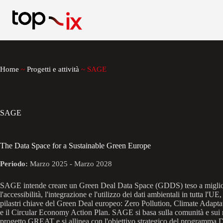
Salta
al
contenuto
Home
~
Progetti e attività
~
SAGE
SAGE
The Data Space for a Sustainable Green Europe
Periodo:
Marzo 2025 - Marzo 2028
SAGE intende creare un Green Deal Data Space (GDDS) teso a miglio
l'accessibilità, l'integrazione e l'utilizzo dei dati ambientali in tutta l'UE
pilastri chiave del Green Deal europeo: Zero Pollution, Climate Adaptat
e il Circular Economy Action Plan. SAGE si basa sulla comunità e sui ri
progetto GREAT e si allinea con l'obiettivo strategico del programma D