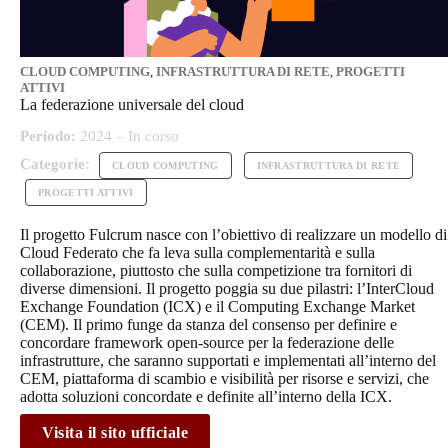
CLOUD COMPUTING
,
INFRASTRUTTURA DI RETE
,
PROGETTI
ATTIVI
La federazione universale del cloud
Periodo:
2024 – In corso
Categorie:
CLOUD COMPUTING
INFRASTRUTTURA DI RETE
PROGETTI ATTIVI
Il progetto Fulcrum nasce con l’obiettivo di realizzare un modello di
Cloud Federato che fa leva sulla complementarità e sulla
collaborazione, piuttosto che sulla competizione tra fornitori di
diverse dimensioni. Il progetto poggia su due pilastri: l’InterCloud
Exchange Foundation (ICX) e il Computing Exchange Market
(CEM). Il primo funge da stanza del consenso per definire e
concordare framework open-source per la federazione delle
infrastrutture, che saranno supportati e implementati all’interno del
CEM, piattaforma di scambio e visibilità per risorse e servizi, che
adotta soluzioni concordate e definite all’interno della ICX.
Visita il sito ufficiale