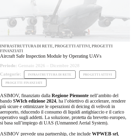
INFRASTRUTTURA DI RETE
,
PROGETTI ATTIVI
,
PROGETTI
FINANZIATI
Aircraft Safe Inspection Module by Operating UAVs
Periodo:
Gennaio 2026 – Dicembre 2028
Categorie:
INFRASTRUTTURA DI RETE
PROGETTI ATTIVI
PROGETTI FINANZIATI
ASIMOV, finanziato dalla
Regione Piemonte
nell’ambito del
bando
SWIch edizione 2024
, ha l’obiettivo di accelerare, rendere
più sicure e ottimizzare le operazioni di deicing di velivoli in
aeroporto, riducendo il consumo di liquidi antighiaccio e il carico
operativo sugli addetti. La soluzione, protetta da brevetto europeo,
si basa sull’impiego di UAS (Unmanned Aerial System).
ASIMOV prevede una partnership, che include
WPWEB srl
,