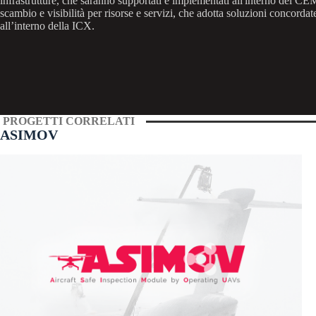
infrastrutture, che saranno supportati e implementati all'interno del CE
scambio e visibilità per risorse e servizi, che adotta soluzioni concordate
all’interno della ICX.
PROGETTI CORRELATI
ASIMOV