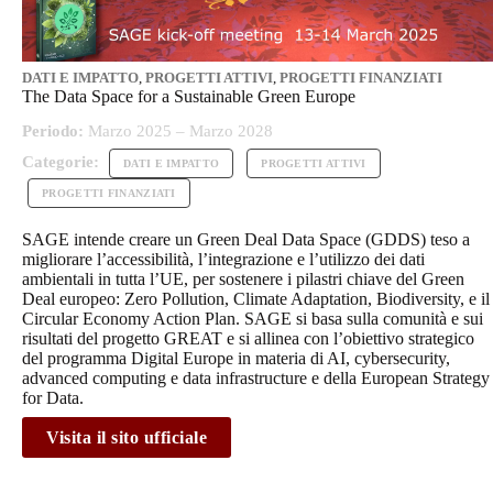
DATI E IMPATTO
,
PROGETTI ATTIVI
,
PROGETTI FINANZIATI
The Data Space for a Sustainable Green Europe
Periodo:
Marzo 2025 – Marzo 2028
Categorie:
DATI E IMPATTO
PROGETTI ATTIVI
PROGETTI FINANZIATI
SAGE intende creare un Green Deal Data Space (GDDS) teso a
migliorare l’accessibilità, l’integrazione e l’utilizzo dei dati
ambientali in tutta l’UE, per sostenere i pilastri chiave del Green
Deal europeo: Zero Pollution, Climate Adaptation, Biodiversity, e il
Circular Economy Action Plan. SAGE si basa sulla comunità e sui
risultati del progetto GREAT e si allinea con l’obiettivo strategico
del programma Digital Europe in materia di AI, cybersecurity,
advanced computing e data infrastructure e della European Strategy
for Data.
Visita il sito ufficiale