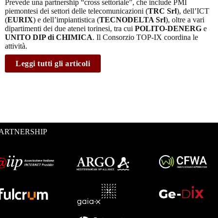
Prevede una partnership “cross settoriale”, che include PMI
piemontesi dei settori delle telecomunicazioni (
TRC Srl
), dell’ICT
(
EURIX
) e dell’impiantistica (
TECNODELTA Srl
), oltre a vari
dipartimenti dei due atenei torinesi, tra cui
POLITO-DENERG
e
UNITO DIP di CHIMICA
. Il Consorzio TOP-IX coordina le
attività.
Leggi tutti gli articoli
ARTNERSHIP