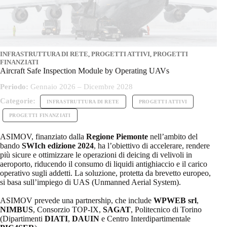
INFRASTRUTTURA DI RETE
,
PROGETTI ATTIVI
,
PROGETTI
FINANZIATI
Aircraft Safe Inspection Module by Operating UAVs
Periodo:
Gennaio 2026 – Dicembre 2028
Categorie:
INFRASTRUTTURA DI RETE
PROGETTI ATTIVI
PROGETTI FINANZIATI
ASIMOV, finanziato dalla
Regione Piemonte
nell’ambito del
bando
SWIch edizione 2024
, ha l’obiettivo di accelerare, rendere
più sicure e ottimizzare le operazioni di deicing di velivoli in
aeroporto, riducendo il consumo di liquidi antighiaccio e il carico
operativo sugli addetti. La soluzione, protetta da brevetto europeo,
si basa sull’impiego di UAS (Unmanned Aerial System).
ASIMOV prevede una partnership, che include
WPWEB srl
,
NIMBUS
, Consorzio TOP-IX,
SAGAT
, Politecnico di Torino
(Dipartimenti
DIATI
,
DAUIN
e Centro Interdipartimentale