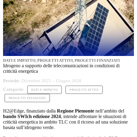
DATI E IMPATTO
,
PROGETTI ATTIVI
,
PROGETTI FINANZIATI
Idrogeno a supporto delle telecomunicazioni in condizioni di
criticità energetica
Periodo:
Dicembre 2025 – Giugno 2028
Categorie:
DATI E IMPATTO
PROGETTI ATTIVI
PROGETTI FINANZIATI
H2@Edge, finanziato dalla
Regione Piemonte
nell’ambito del
bando SWIch edizione 2024
, intende affrontare le situazioni di
criticità energetica in ambito TLC con il ricorso ad una soluzione
basata sull’idrogeno verde.