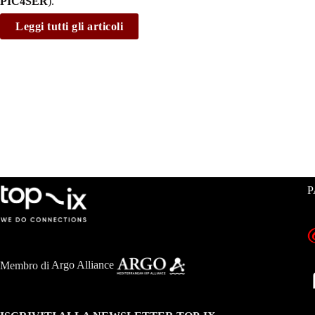
PIC4SER
).
Leggi tutti gli articoli
P
Membro di
Argo Alliance