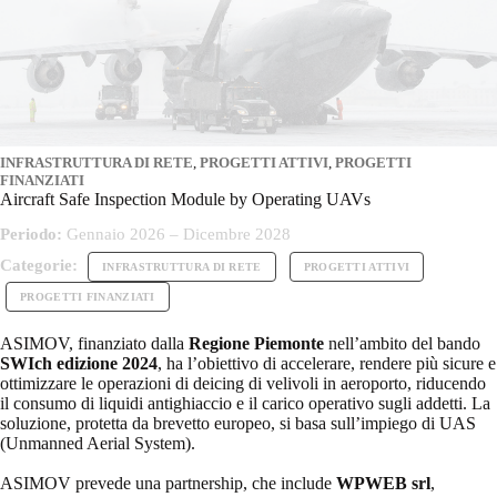
INFRASTRUTTURA DI RETE
,
PROGETTI ATTIVI
,
PROGETTI
FINANZIATI
Aircraft Safe Inspection Module by Operating UAVs
Periodo:
Gennaio 2026 – Dicembre 2028
Categorie:
INFRASTRUTTURA DI RETE
PROGETTI ATTIVI
PROGETTI FINANZIATI
ASIMOV, finanziato dalla
Regione Piemonte
nell’ambito del bando
SWIch edizione 2024
, ha l’obiettivo di accelerare, rendere più sicure e
ottimizzare le operazioni di deicing di velivoli in aeroporto, riducendo
il consumo di liquidi antighiaccio e il carico operativo sugli addetti. La
soluzione, protetta da brevetto europeo, si basa sull’impiego di UAS
(Unmanned Aerial System).
ASIMOV prevede una partnership, che include
WPWEB srl
,