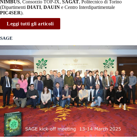
NIMBUS
, Consorzio TOP-IX,
SAGAT
, Politecnico di Torino
(Dipartimenti
DIATI
,
DAUIN
e Centro Interdipartimentale
PIC4SER
).
Leggi tutti gli articoli
SAGE