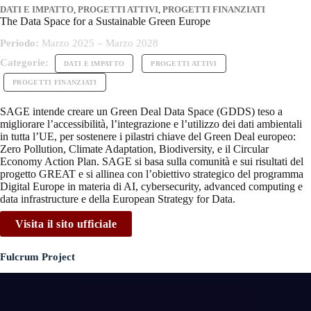
DATI E IMPATTO
,
PROGETTI ATTIVI
,
PROGETTI FINANZIATI
The Data Space for a Sustainable Green Europe
Periodo:
Marzo 2025 – Marzo 2028
Categorie:
DATI E IMPATTO
PROGETTI ATTIVI
PROGETTI FINANZIATI
SAGE intende creare un Green Deal Data Space (GDDS) teso a
migliorare l’accessibilità, l’integrazione e l’utilizzo dei dati ambientali
in tutta l’UE, per sostenere i pilastri chiave del Green Deal europeo:
Zero Pollution, Climate Adaptation, Biodiversity, e il Circular
Economy Action Plan. SAGE si basa sulla comunità e sui risultati del
progetto GREAT e si allinea con l’obiettivo strategico del programma
Digital Europe in materia di AI, cybersecurity, advanced computing e
data infrastructure e della European Strategy for Data.
Visita il sito ufficiale
Fulcrum Project