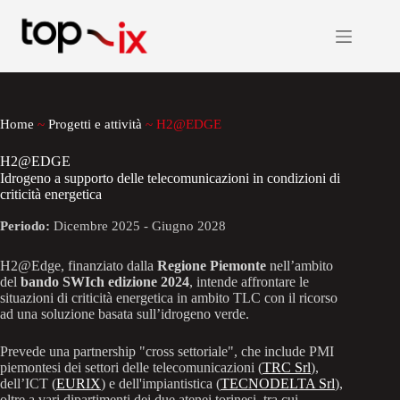
Salta
al
contenuto
Home
~
Progetti e attività
~
H2@EDGE
H2@EDGE
Idrogeno a supporto delle telecomunicazioni in condizioni di
criticità energetica
Periodo:
Dicembre 2025 - Giugno 2028
H2@Edge, finanziato dalla
Regione Piemonte
nell’ambito
del
bando SWIch edizione 2024
, intende affrontare le
situazioni di criticità energetica in ambito TLC con il ricorso
ad una soluzione basata sull’idrogeno verde.
Prevede una partnership "cross settoriale", che include PMI
piemontesi dei settori delle telecomunicazioni (
TRC Srl
),
dell’ICT (
EURIX
) e dell'impiantistica (
TECNODELTA Srl
),
oltre a vari dipartimenti dei due atenei torinesi, tra cui