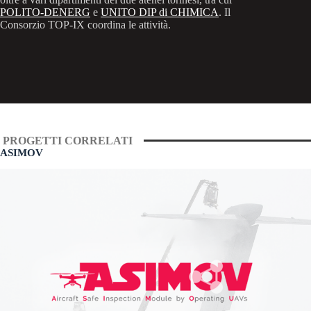
POLITO-DENERG
e
UNITO DIP di CHIMICA
. Il
Consorzio TOP-IX coordina le attività.
PROGETTI CORRELATI
ASIMOV