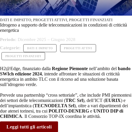
DATI E IMPATTO
,
PROGETTI ATTIVI
,
PROGETTI FINANZIATI
Idrogeno a supporto delle telecomunicazioni in condizioni di criticità
energetica
Periodo:
Dicembre 2025 – Giugno 2028
Categorie:
DATI E IMPATTO
PROGETTI ATTIVI
PROGETTI FINANZIATI
H2@Edge, finanziato dalla
Regione Piemonte
nell’ambito del
bando
SWIch edizione 2024
, intende affrontare le situazioni di criticità
energetica in ambito TLC con il ricorso ad una soluzione basata
sull’idrogeno verde.
Prevede una partnership “cross settoriale”, che include PMI piemontesi
dei settori delle telecomunicazioni (
TRC Srl
), dell’ICT (
EURIX
) e
dell’impiantistica (
TECNODELTA Srl
), oltre a vari dipartimenti dei
due atenei torinesi, tra cui
POLITO-DENERG
e
UNITO DIP di
CHIMICA
. Il Consorzio TOP-IX coordina le attività.
Leggi tutti gli articoli