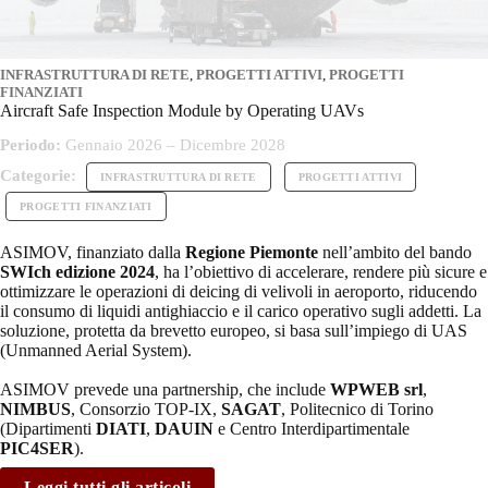
INFRASTRUTTURA DI RETE
,
PROGETTI ATTIVI
,
PROGETTI
FINANZIATI
Aircraft Safe Inspection Module by Operating UAVs
Periodo:
Gennaio 2026 – Dicembre 2028
Categorie:
INFRASTRUTTURA DI RETE
PROGETTI ATTIVI
PROGETTI FINANZIATI
ASIMOV, finanziato dalla
Regione Piemonte
nell’ambito del bando
SWIch edizione 2024
, ha l’obiettivo di accelerare, rendere più sicure e
ottimizzare le operazioni di deicing di velivoli in aeroporto, riducendo
il consumo di liquidi antighiaccio e il carico operativo sugli addetti. La
soluzione, protetta da brevetto europeo, si basa sull’impiego di UAS
(Unmanned Aerial System).
ASIMOV prevede una partnership, che include
WPWEB srl
,
NIMBUS
, Consorzio TOP-IX,
SAGAT
, Politecnico di Torino
(Dipartimenti
DIATI
,
DAUIN
e Centro Interdipartimentale
PIC4SER
).
Leggi tutti gli articoli