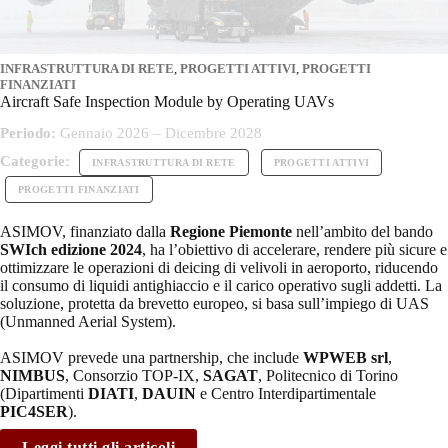
INFRASTRUTTURA DI RETE
,
PROGETTI ATTIVI
,
PROGETTI
FINANZIATI
Aircraft Safe Inspection Module by Operating UAVs
Periodo:
Gennaio 2026 – Dicembre 2028
Categorie:
INFRASTRUTTURA DI RETE
PROGETTI ATTIVI
PROGETTI FINANZIATI
ASIMOV, finanziato dalla
Regione Piemonte
nell’ambito del bando
SWIch edizione 2024
, ha l’obiettivo di accelerare, rendere più sicure e
ottimizzare le operazioni di deicing di velivoli in aeroporto, riducendo
il consumo di liquidi antighiaccio e il carico operativo sugli addetti. La
soluzione, protetta da brevetto europeo, si basa sull’impiego di UAS
(Unmanned Aerial System).
ASIMOV prevede una partnership, che include
WPWEB srl
,
NIMBUS
, Consorzio TOP-IX,
SAGAT
, Politecnico di Torino
(Dipartimenti
DIATI
,
DAUIN
e Centro Interdipartimentale
PIC4SER
).
Leggi tutti gli articoli