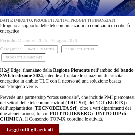
DATI E IMPATTO
,
PROGETTI ATTIVI
,
PROGETTI FINANZIATI
Idrogeno a supporto delle telecomunicazioni in condizioni di criticità
energetica
Periodo:
Dicembre 2025 – Giugno 2028
Categorie:
DATI E IMPATTO
PROGETTI ATTIVI
PROGETTI FINANZIATI
H2@Edge, finanziato dalla
Regione Piemonte
nell’ambito del
bando
SWIch edizione 2024
, intende affrontare le situazioni di criticità
energetica in ambito TLC con il ricorso ad una soluzione basata
sull’idrogeno verde.
Prevede una partnership “cross settoriale”, che include PMI piemontesi
dei settori delle telecomunicazioni (
TRC Srl
), dell’ICT (
EURIX
) e
dell’impiantistica (
TECNODELTA Srl
), oltre a vari dipartimenti dei
due atenei torinesi, tra cui
POLITO-DENERG
e
UNITO DIP di
CHIMICA
. Il Consorzio TOP-IX coordina le attività.
Leggi tutti gli articoli