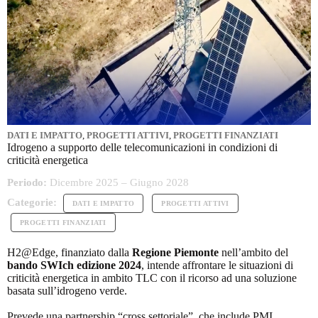
DATI E IMPATTO
,
PROGETTI ATTIVI
,
PROGETTI FINANZIATI
Idrogeno a supporto delle telecomunicazioni in condizioni di
criticità energetica
Periodo:
Dicembre 2025 – Giugno 2028
Categorie:
DATI E IMPATTO
PROGETTI ATTIVI
PROGETTI FINANZIATI
H2@Edge, finanziato dalla
Regione Piemonte
nell’ambito del
bando SWIch edizione 2024
, intende affrontare le situazioni di
criticità energetica in ambito TLC con il ricorso ad una soluzione
basata sull’idrogeno verde.
Prevede una partnership “cross settoriale”, che include PMI