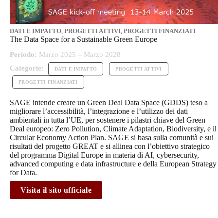
DATI E IMPATTO
,
PROGETTI ATTIVI
,
PROGETTI FINANZIATI
The Data Space for a Sustainable Green Europe
Periodo:
Marzo 2025 – Marzo 2028
Categorie:
DATI E IMPATTO
PROGETTI ATTIVI
PROGETTI FINANZIATI
SAGE intende creare un Green Deal Data Space (GDDS) teso a
migliorare l’accessibilità, l’integrazione e l’utilizzo dei dati
ambientali in tutta l’UE, per sostenere i pilastri chiave del Green
Deal europeo: Zero Pollution, Climate Adaptation, Biodiversity, e il
Circular Economy Action Plan. SAGE si basa sulla comunità e sui
risultati del progetto GREAT e si allinea con l’obiettivo strategico
del programma Digital Europe in materia di AI, cybersecurity,
advanced computing e data infrastructure e della European Strategy
for Data.
Visita il sito ufficiale