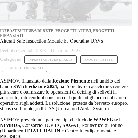
INFRASTRUTTURA DI RETE
,
PROGETTI ATTIVI
,
PROGETTI
FINANZIATI
Aircraft Safe Inspection Module by Operating UAVs
Periodo:
Gennaio 2026 – Dicembre 2028
Categorie:
INFRASTRUTTURA DI RETE
PROGETTI ATTIVI
PROGETTI FINANZIATI
ASIMOV, finanziato dalla
Regione Piemonte
nell’ambito del
bando
SWIch edizione 2024
, ha l’obiettivo di accelerare, rendere
più sicure e ottimizzare le operazioni di deicing di velivoli in
aeroporto, riducendo il consumo di liquidi antighiaccio e il carico
operativo sugli addetti. La soluzione, protetta da brevetto europeo,
si basa sull’impiego di UAS (Unmanned Aerial System).
ASIMOV prevede una partnership, che include
WPWEB srl
,
NIMBUS
, Consorzio TOP-IX,
SAGAT
, Politecnico di Torino
(Dipartimenti
DIATI
,
DAUIN
e Centro Interdipartimentale
PIC4SER
).