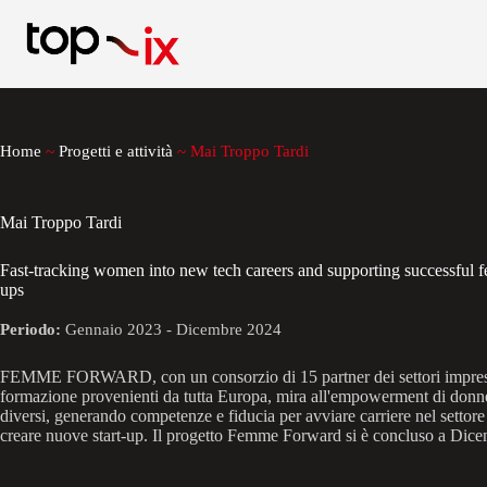
Salta
al
contenuto
Home
~
Progetti e attività
~
Mai Troppo Tardi
Mai Troppo Tardi
Fast-tracking women into new tech careers and supporting successful fe
ups
Periodo:
Gennaio 2023 - Dicembre 2024
FEMME FORWARD, con un consorzio di 15 partner dei settori impresa
formazione provenienti da tutta Europa, mira all'empowerment di don
diversi, generando competenze e fiducia per avviare carriere nel settore 
creare nuove start-up. Il progetto Femme Forward si è concluso a Dic