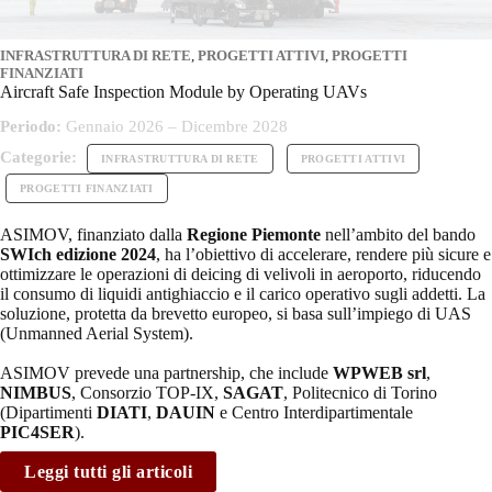
INFRASTRUTTURA DI RETE
,
PROGETTI ATTIVI
,
PROGETTI
FINANZIATI
Aircraft Safe Inspection Module by Operating UAVs
Periodo:
Gennaio 2026 – Dicembre 2028
Categorie:
INFRASTRUTTURA DI RETE
PROGETTI ATTIVI
PROGETTI FINANZIATI
ASIMOV, finanziato dalla
Regione Piemonte
nell’ambito del bando
SWIch edizione 2024
, ha l’obiettivo di accelerare, rendere più sicure e
ottimizzare le operazioni di deicing di velivoli in aeroporto, riducendo
il consumo di liquidi antighiaccio e il carico operativo sugli addetti. La
soluzione, protetta da brevetto europeo, si basa sull’impiego di UAS
(Unmanned Aerial System).
ASIMOV prevede una partnership, che include
WPWEB srl
,
NIMBUS
, Consorzio TOP-IX,
SAGAT
, Politecnico di Torino
(Dipartimenti
DIATI
,
DAUIN
e Centro Interdipartimentale
PIC4SER
).
Leggi tutti gli articoli