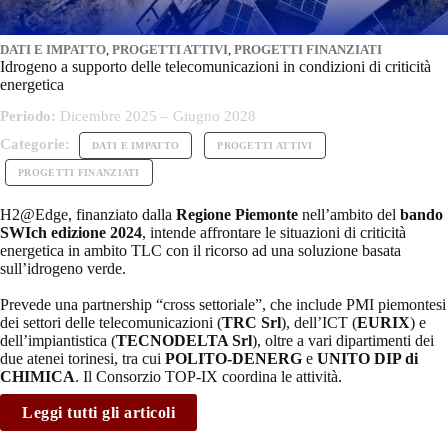
DATI E IMPATTO
,
PROGETTI ATTIVI
,
PROGETTI FINANZIATI
Idrogeno a supporto delle telecomunicazioni in condizioni di criticità
energetica
Periodo:
Dicembre 2025 – Giugno 2028
Categorie:
DATI E IMPATTO
PROGETTI ATTIVI
PROGETTI FINANZIATI
H2@Edge, finanziato dalla
Regione Piemonte
nell’ambito del
bando
SWIch edizione 2024
, intende affrontare le situazioni di criticità
energetica in ambito TLC con il ricorso ad una soluzione basata
sull’idrogeno verde.
Prevede una partnership “cross settoriale”, che include PMI piemontesi
dei settori delle telecomunicazioni (
TRC Srl
), dell’ICT (
EURIX
) e
dell’impiantistica (
TECNODELTA Srl
), oltre a vari dipartimenti dei
due atenei torinesi, tra cui
POLITO-DENERG
e
UNITO DIP di
CHIMICA
. Il Consorzio TOP-IX coordina le attività.
Leggi tutti gli articoli