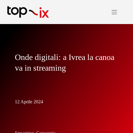
Salta
al
contenuto
Onde digitali: a Ivrea la canoa
va in streaming
12 Aprile 2024
Streaming
,
Consorzio