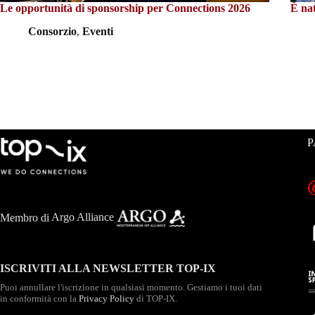
Le opportunità di sponsorship per Connections 2026
È n
Consorzio
,
Eventi
P
Membro di
Argo Alliance
ISCRIVITI ALLA NEWSLETTER TOP-IX
Puoi annullare l'iscrizione in qualsiasi momento. Gestiamo i tuoi dati
in conformità con la
Privacy Policy
di TOP-IX.