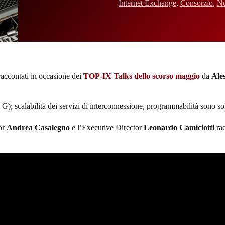
Internet Exchange
,
Consorzio
,
No
raccontati in occasione dei
TOP-IX Talks dello scorso maggio
da
Ale
 G); scalabilità dei servizi di interconnessione, programmabilità sono solo
tor
Andrea Casalegno
e l’Executive Director
Leonardo Camiciotti
ra