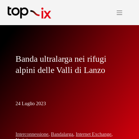
Salta
al
contenuto
Banda ultralarga nei rifugi
alpini delle Valli di Lanzo
24 Luglio 2023
Interconnessione
,
Bandalarga
,
Internet Exchange
,