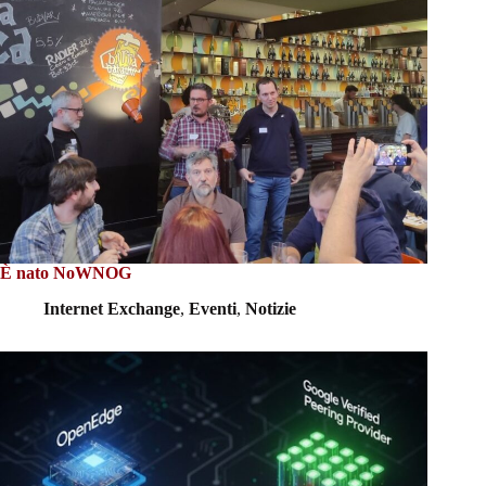
È nato NoWNOG
Internet Exchange
,
Eventi
,
Notizie