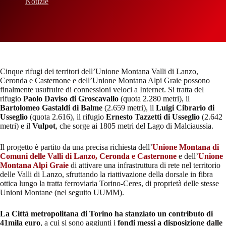
Notizie
Cinque rifugi dei territori dell’Unione Montana Valli di Lanzo,
Ceronda e Casternone e dell’Unione Montana Alpi Graie possono
finalmente usufruire di connessioni veloci a Internet. Si tratta del
rifugio
Paolo Daviso di Groscavallo
(quota 2.280 metri), il
Bartolomeo Gastaldi di Balme
(2.659 metri), il
Luigi Cibrario di
Usseglio
(quota 2.616), il rifugio
Ernesto Tazzetti di Usseglio
(2.642
metri) e il
Vulpot
, che sorge ai 1805 metri del Lago di Malciaussia.
Il progetto è partito da una precisa richiesta dell’
Unione Montana di
Comuni delle Valli di Lanzo, Ceronda e Casternone
e dell’
Unione
Montana Alpi Graie
di attivare una infrastruttura di rete nel territorio
delle Valli di Lanzo, sfruttando la riattivazione della dorsale in fibra
ottica lungo la tratta ferroviaria Torino-Ceres, di proprietà delle stesse
Unioni Montane (nel seguito UUMM).
La Città metropolitana di Torino ha stanziato un contributo di
41mila euro
, a cui si sono aggiunti i
fondi messi a disposizione dalle