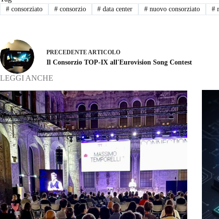
#
consorziato
#
consorzio
#
data center
#
nuovo consorziato
#
r
PRECEDENTE
ARTICOLO
Il Consorzio TOP-IX all'Eurovision Song Contest
LEGGI ANCHE