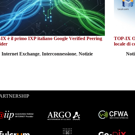
X è il primo IXP italiano Google Verified Peering
TOP-IX Op
ider
locale di c
Internet Exchange
,
Interconnessione
,
Notizie
Noti
ARTNERSHIP