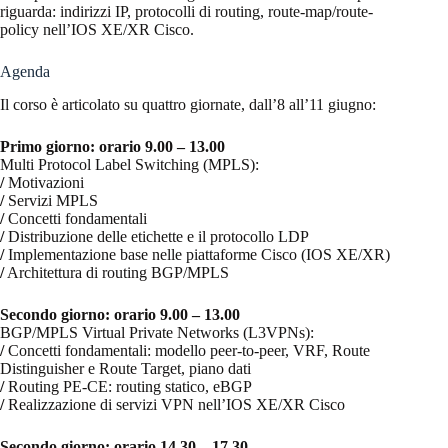
riguarda:
indirizzi IP, protocolli di routing,
route-map/route-
policy
nell’IOS XE/XR Cisco.
Agenda
Il corso è articolato su quattro giornate, dall’8 all’11 giugno:
Primo giorno: orario 9.00 – 13.00
Multi Protocol Label Switching (MPLS):
/
Motivazioni
/
Servizi MPLS
/
Concetti fondamentali
/
Distribuzione delle etichette e il protocollo LDP
/
Implementazione base nelle piattaforme Cisco (IOS XE/XR)
/
Architettura di routing BGP/MPLS
Secondo giorno: orario 9.00 – 13.00
BGP/MPLS Virtual Private Networks (L3VPNs):
/
Concetti fondamentali: modello peer-to-peer, VRF, Route
Distinguisher e Route Target, piano dati
/
Routing PE-CE: routing statico, eBGP
/
Realizzazione di servizi VPN nell’IOS XE/XR Cisco
Secondo giorno: orario 14.30 – 17.30