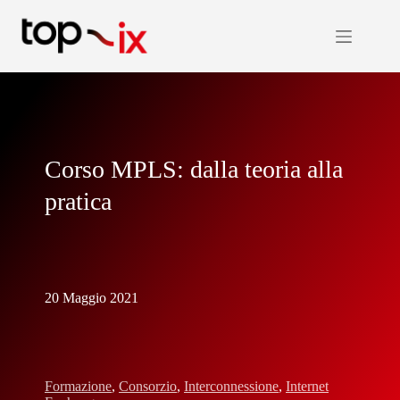
Salta
al
contenuto
Corso MPLS: dalla teoria alla
pratica
20 Maggio 2021
Formazione
,
Consorzio
,
Interconnessione
,
Internet