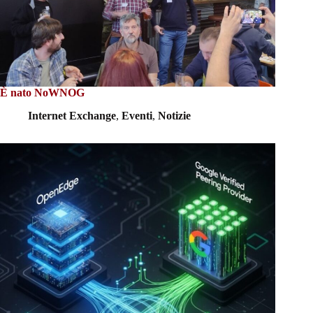
È nato NoWNOG
Internet Exchange
,
Eventi
,
Notizie