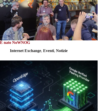
È nato NoWNOG
Internet Exchange
,
Eventi
,
Notizie