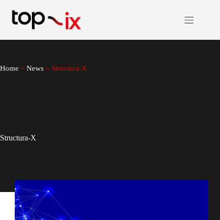
Salta
al
contenuto
Home
~
News
~
Structura-X
Structura-X