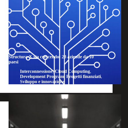
Structura-X sta crescendo: 28 aziende da 10
paesi
Interconnessione
,
Cloud Computing
,
Development Program
,
Progetti finanziati
,
Sviluppo e innovazione