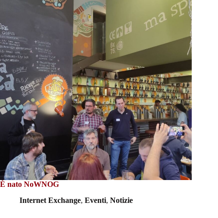
È nato NoWNOG
Internet Exchange
,
Eventi
,
Notizie