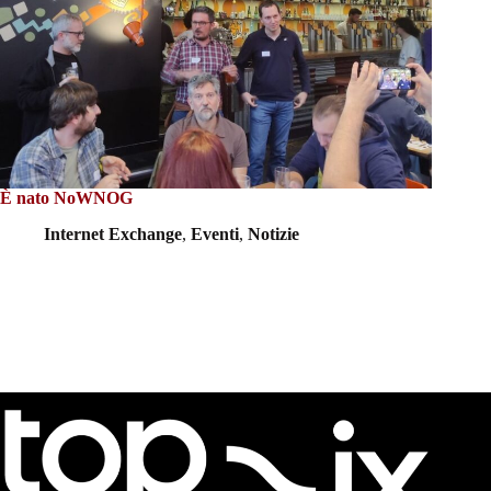
È nato NoWNOG
Internet Exchange
,
Eventi
,
Notizie