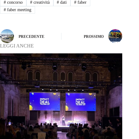
#
concorso
#
creatività
#
dati
#
faber
#
faber meeting
PRECEDENTE
PROSSIMO
LEGGI ANCHE