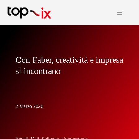
Salta
al
contenuto
Con Faber, creatività e impresa
si incontrano
2 Marzo 2026
Eventi
,
Dati
,
Sviluppo e innovazione