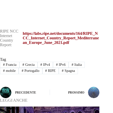
RIPE NCC
https://labs.ripe.net/documents/164/RIPE_N
Internet
CC_Internet_Country_Report_Mediterrane
Country
an_Europe_June_2021.pdf
Report:
Tag
#
Francia
#
Grecia
#
IPv4
#
IPv6
#
Italia
#
mobile
#
Portogallo
#
RIPE
#
Spagna
PRECEDENTE
PROSSIMO
LEGGI ANCHE