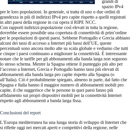
grandi di
spazio IPv4
per le loro popolazioni. In generale, si tratta di uno o due ordini di
grandezza in più di indirizzi IPv4 pro capite rispetto a quelli registrati
in altri paesi della regione in cui opera il RIPE NCC.
Con rapporti indirizzi-popolazione così elevati in tutta la regione,
dovrebbe essere possibile una copertura di connettività di prim’ordine
per le popolazioni di questi paesi. Sebbene Portogallo e Grecia abbiano
alcuni dei tassi di accesso a Internet più bassi dell’UE, queste
percentuali sono ancora molto alte su scala globale e vediamo che tutti
e cinque i paesi continuano a migliorare la connettività. È interessante
notare che le tariffe per gli abbonamenti alla banda larga non seguono
lo stesso schema. Mentre la Spagna ottiene il punteggio più alto per
l’accesso a Internet, Grecia e Portogallo hanno tassi più elevati di
abbonamenti alla banda larga pro capite rispetto alla Spagna (o
all’Italia). Ciò è probabilmente spiegato, almeno in parte, dal fatto che
Spagna e Italia hanno il maggior numero di abbonamenti mobili pro
capite, il che suggerisce che le persone in quei paesi fanno più
affidamento sui propri dispositivi mobili per la connettività Internet
rispetto agli abbonamenti a banda larga fissa.
Conclusioni del report
L’Europa mediterranea ha una lunga storia di sviluppo di Internet che
si riflette oggi nei mercati aperti e competitivi della regione, nelle