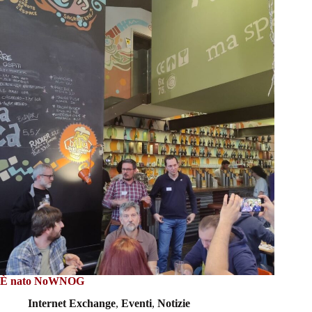
È nato NoWNOG
Internet Exchange
,
Eventi
,
Notizie