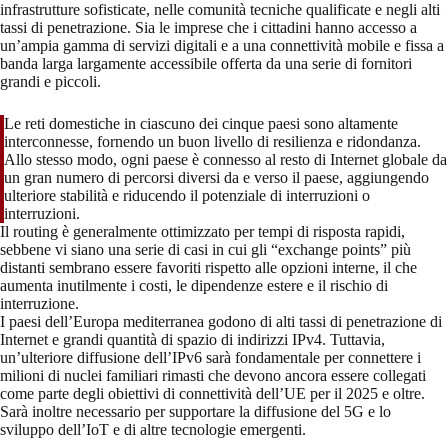
infrastrutture sofisticate, nelle comunità tecniche qualificate e negli alti
tassi di penetrazione. Sia le imprese che i cittadini hanno accesso a
un’ampia gamma di servizi digitali e a una connettività mobile e fissa a
banda larga largamente accessibile offerta da una serie di fornitori
grandi e piccoli.
Le reti domestiche in ciascuno dei cinque paesi sono altamente
interconnesse, fornendo un buon livello di resilienza e ridondanza.
Allo stesso modo, ogni paese è connesso al resto di Internet globale da
un gran numero di percorsi diversi da e verso il paese, aggiungendo
ulteriore stabilità e riducendo il potenziale di interruzioni o
interruzioni.
Il routing è generalmente ottimizzato per tempi di risposta rapidi,
sebbene vi siano una serie di casi in cui gli “exchange points” più
distanti sembrano essere favoriti rispetto alle opzioni interne, il che
aumenta inutilmente i costi, le dipendenze estere e il rischio di
interruzione.
I paesi dell’Europa mediterranea godono di alti tassi di penetrazione di
Internet e grandi quantità di spazio di indirizzi IPv4. Tuttavia,
un’ulteriore diffusione dell’IPv6 sarà fondamentale per connettere i
milioni di nuclei familiari rimasti che devono ancora essere collegati
come parte degli obiettivi di connettività dell’UE per il 2025 e oltre.
Sarà inoltre necessario per supportare la diffusione del 5G e lo
sviluppo dell’IoT e di altre tecnologie emergenti.