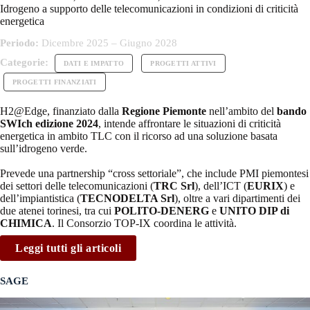
Idrogeno a supporto delle telecomunicazioni in condizioni di criticità
energetica
Periodo:
Dicembre 2025 – Giugno 2028
Categorie:
DATI E IMPATTO
PROGETTI ATTIVI
PROGETTI FINANZIATI
H2@Edge, finanziato dalla
Regione Piemonte
nell’ambito del
bando
SWIch edizione 2024
, intende affrontare le situazioni di criticità
energetica in ambito TLC con il ricorso ad una soluzione basata
sull’idrogeno verde.
Prevede una partnership “cross settoriale”, che include PMI piemontesi
dei settori delle telecomunicazioni (
TRC Srl
), dell’ICT (
EURIX
) e
dell’impiantistica (
TECNODELTA Srl
), oltre a vari dipartimenti dei
due atenei torinesi, tra cui
POLITO-DENERG
e
UNITO DIP di
CHIMICA
. Il Consorzio TOP-IX coordina le attività.
Leggi tutti gli articoli
SAGE