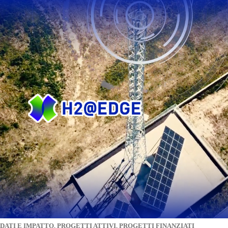
DATI E IMPATTO
,
PROGETTI ATTIVI
,
PROGETTI FINANZIATI