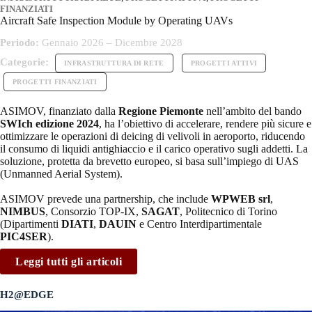
FINANZIATI
Aircraft Safe Inspection Module by Operating UAVs
Periodo:
Gennaio 2026 – Dicembre 2028
Categorie:
INFRASTRUTTURA DI RETE
PROGETTI ATTIVI
PROGETTI FINANZIATI
ASIMOV, finanziato dalla
Regione Piemonte
nell’ambito del bando
SWIch edizione 2024
, ha l’obiettivo di accelerare, rendere più sicure e
ottimizzare le operazioni di deicing di velivoli in aeroporto, riducendo
il consumo di liquidi antighiaccio e il carico operativo sugli addetti. La
soluzione, protetta da brevetto europeo, si basa sull’impiego di UAS
(Unmanned Aerial System).
ASIMOV prevede una partnership, che include
WPWEB srl
,
NIMBUS
, Consorzio TOP-IX,
SAGAT
, Politecnico di Torino
(Dipartimenti
DIATI
,
DAUIN
e Centro Interdipartimentale
PIC4SER
).
Leggi tutti gli articoli
H2@EDGE