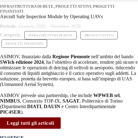
INFRASTRUTTURA DI RETE
,
PROGETTI ATTIVI
,
PROGETTI
FINANZIATI
Aircraft Safe Inspection Module by Operating UAVs
Periodo:
Gennaio 2026 – Dicembre 2028
Categorie:
INFRASTRUTTURA DI RETE
PROGETTI ATTIVI
PROGETTI FINANZIATI
ASIMOV, finanziato dalla
Regione Piemonte
nell’ambito del bando
SWIch edizione 2024
, ha l’obiettivo di accelerare, rendere più sicure e
ottimizzare le operazioni di deicing di velivoli in aeroporto, riducendo
il consumo di liquidi antighiaccio e il carico operativo sugli addetti. La
soluzione, protetta da brevetto europeo, si basa sull’impiego di UAS
(Unmanned Aerial System).
ASIMOV prevede una partnership, che include
WPWEB srl
,
NIMBUS
, Consorzio TOP-IX,
SAGAT
, Politecnico di Torino
(Dipartimenti
DIATI
,
DAUIN
e Centro Interdipartimentale
PIC4SER
).
Leggi tutti gli articoli
H2@EDGE