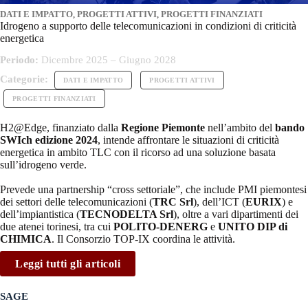
DATI E IMPATTO
,
PROGETTI ATTIVI
,
PROGETTI FINANZIATI
Idrogeno a supporto delle telecomunicazioni in condizioni di criticità
energetica
Periodo:
Dicembre 2025 – Giugno 2028
Categorie:
DATI E IMPATTO
PROGETTI ATTIVI
PROGETTI FINANZIATI
H2@Edge, finanziato dalla
Regione Piemonte
nell’ambito del
bando
SWIch edizione 2024
, intende affrontare le situazioni di criticità
energetica in ambito TLC con il ricorso ad una soluzione basata
sull’idrogeno verde.
Prevede una partnership “cross settoriale”, che include PMI piemontesi
dei settori delle telecomunicazioni (
TRC Srl
), dell’ICT (
EURIX
) e
dell’impiantistica (
TECNODELTA Srl
), oltre a vari dipartimenti dei
due atenei torinesi, tra cui
POLITO-DENERG
e
UNITO DIP di
CHIMICA
. Il Consorzio TOP-IX coordina le attività.
Leggi tutti gli articoli
SAGE