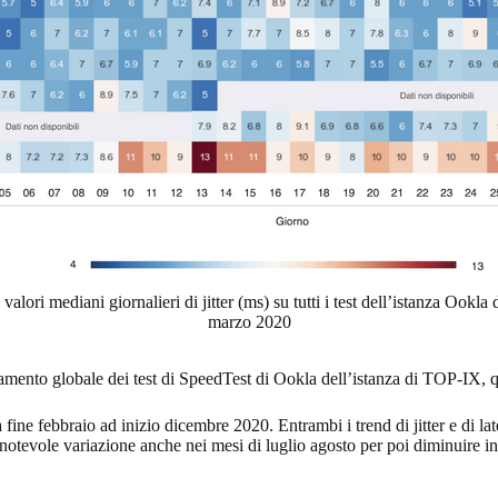
alori mediani giornalieri di jitter (ms) su tutti i test dell’istanza Ook
marzo 2020
ndamento globale dei test di SpeedTest di Ookla dell’istanza di TOP-IX,
a fine febbraio ad inizio dicembre 2020. Entrambi i trend di jitter e di 
notevole variazione anche nei mesi di luglio agosto per poi diminuire in