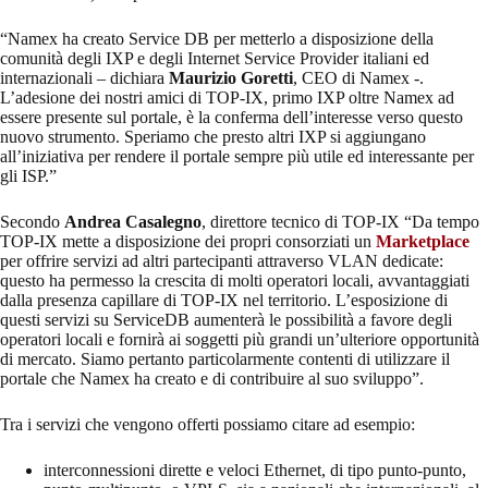
“Namex ha creato Service DB per metterlo a disposizione della
comunità degli IXP e degli Internet Service Provider italiani ed
internazionali – dichiara
Maurizio Goretti
, CEO di Namex -.
L’adesione dei nostri amici di TOP-IX, primo IXP oltre Namex ad
essere presente sul portale, è la conferma dell’interesse verso questo
nuovo strumento. Speriamo che presto altri IXP si aggiungano
all’iniziativa per rendere il portale sempre più utile ed interessante per
gli ISP.”
Secondo
Andrea Casalegno
, direttore tecnico di TOP-IX “Da tempo
TOP-IX mette a disposizione dei propri consorziati un
Marketplace
per offrire servizi ad altri partecipanti attraverso VLAN dedicate:
questo ha permesso la crescita di molti operatori locali, avvantaggiati
dalla presenza capillare di TOP-IX nel territorio. L’esposizione di
questi servizi su ServiceDB aumenterà le possibilità a favore degli
operatori locali e fornirà ai soggetti più grandi un’ulteriore opportunità
di mercato. Siamo pertanto particolarmente contenti di utilizzare il
portale che Namex ha creato e di contribuire al suo sviluppo”.
Tra i servizi che vengono offerti possiamo citare ad esempio:
interconnessioni dirette e veloci Ethernet, di tipo punto-punto,