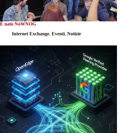
È nato NoWNOG
Internet Exchange
,
Eventi
,
Notizie