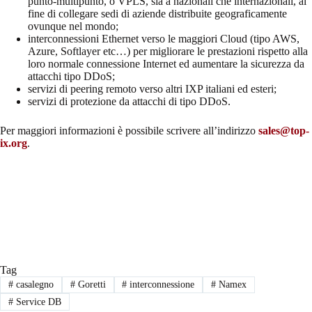
punto-multipunto, o VPLS, sia a nazionali che internazionali, al
fine di collegare sedi di aziende distribuite geograficamente
ovunque nel mondo;
interconnessioni Ethernet verso le maggiori Cloud (tipo AWS,
Azure, Softlayer etc…) per migliorare le prestazioni rispetto alla
loro normale connessione Internet ed aumentare la sicurezza da
attacchi tipo DDoS;
servizi di peering remoto verso altri IXP italiani ed esteri;
servizi di protezione da attacchi di tipo DDoS.
Per maggiori informazioni è possibile scrivere all’indirizzo
sales@top-
ix.org
.
Tag
#
casalegno
#
Goretti
#
interconnessione
#
Namex
#
Service DB