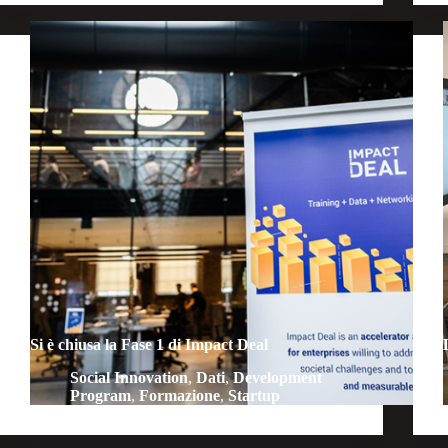
Si è chiusa la Fase 1 di Impact Deal
Social Innovation
,
Dati
,
Development
Program
,
Formazione
,
Startup