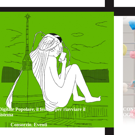
Digitale Popolare, il festival per riavviare il
CONNE
sistema
OGR
Consorzio
,
Eventi