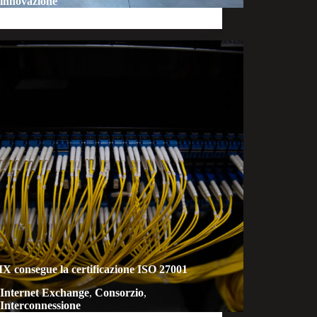
innovazione
X consegue la certificazione ISO 27001
Internet Exchange
,
Consorzio
,
Interconnessione