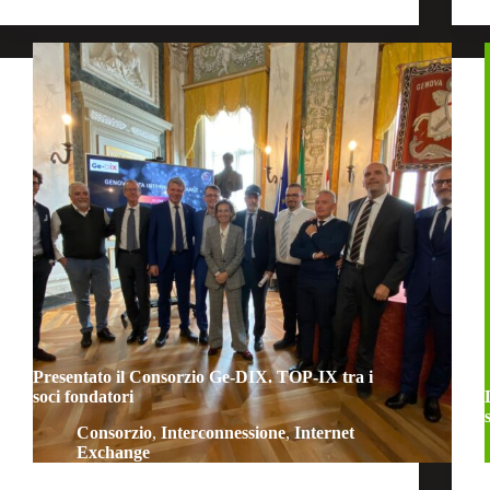
Presentato il Consorzio Ge-DIX. TOP-IX tra i
soci fondatori
Consorzio
,
Interconnessione
,
Internet
Exchange