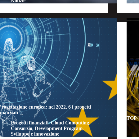
Notizie
Progettazione europea: nel 2022, 6 i progetti
finanziati
TOP-I
Progetti finanziati
,
Cloud Computing
,
Consorzio
,
Development Program
,
Sviluppo e innovazione