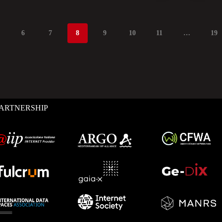
6
7
8
9
10
11
…
19
ARTNERSHIP