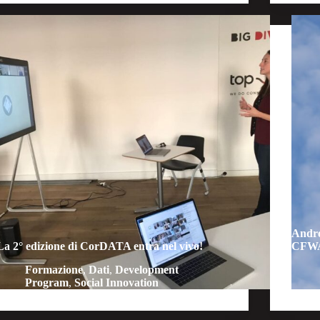
Andre
La 2° edizione di CorDATA entra nel vivo!
CFWA,
Formazione
,
Dati
,
Development
Program
,
Social Innovation