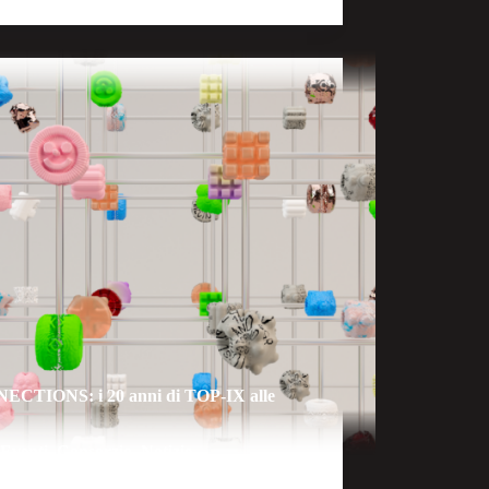
CTIONS: i 20 anni di TOP-IX alle
Eventi
,
Consorzio
,
Notizie