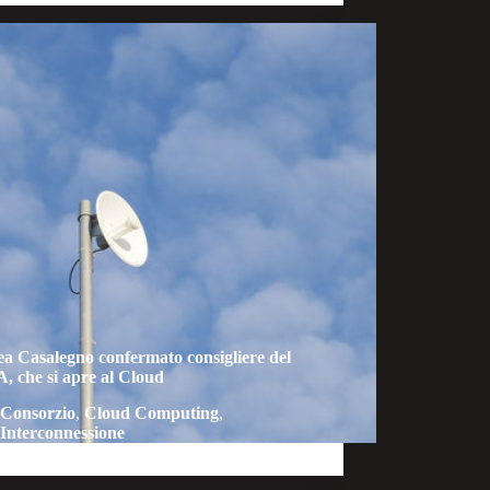
a Casalegno confermato consigliere del
 che si apre al Cloud
Consorzio
,
Cloud Computing
,
Interconnessione