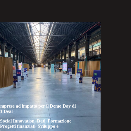
 imprese ad impatto per il Demo Day di
t Deal
Social Innovation
,
Dati
,
Formazione
,
Progetti finanziati
,
Sviluppo e