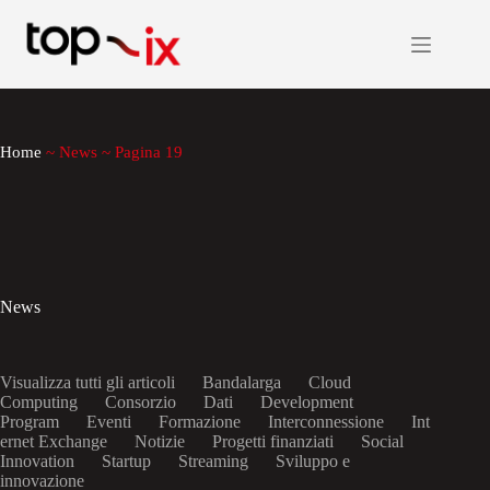
Salta
al
contenuto
Home
~
News
~
Pagina 19
News
Visualizza tutti gli articoli
Bandalarga
Cloud
Computing
Consorzio
Dati
Development
Program
Eventi
Formazione
Interconnessione
Int
ernet Exchange
Notizie
Progetti finanziati
Social
Innovation
Startup
Streaming
Sviluppo e
innovazione