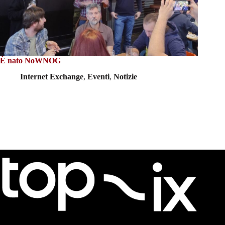
È nato NoWNOG
Internet Exchange
,
Eventi
,
Notizie