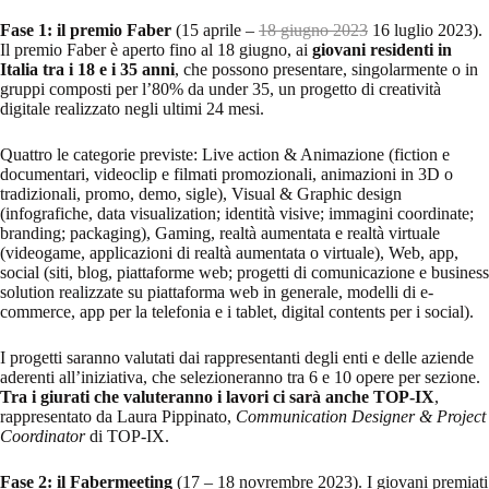
Fase 1: il premio Faber
(15 aprile –
18 giugno 2023
16 luglio 2023).
Il premio Faber è aperto fino al 18 giugno, ai
giovani residenti in
Italia tra i 18 e i 35 anni
, che possono presentare, singolarmente o in
gruppi composti per l’80% da under 35, un progetto di creatività
digitale realizzato negli ultimi 24 mesi.
Quattro le categorie previste: Live action & Animazione (fiction e
documentari, videoclip e filmati promozionali, animazioni in 3D o
tradizionali, promo, demo, sigle), Visual & Graphic design
(infografiche, data visualization; identità visive; immagini coordinate;
branding; packaging), Gaming, realtà aumentata e realtà virtuale
(videogame, applicazioni di realtà aumentata o virtuale), Web, app,
social (siti, blog, piattaforme web; progetti di comunicazione e business
solution realizzate su piattaforma web in generale, modelli di e-
commerce, app per la telefonia e i tablet, digital contents per i social).
I progetti saranno valutati dai rappresentanti degli enti e delle aziende
aderenti all’iniziativa, che selezioneranno tra 6 e 10 opere per sezione.
Tra i giurati che valuteranno i lavori ci sarà anche TOP-IX
,
rappresentato da Laura Pippinato,
Communication Designer & Project
Coordinator
di TOP-IX.
Fase 2: il Fabermeeting
(17 – 18 novrembre 2023). I giovani premiati