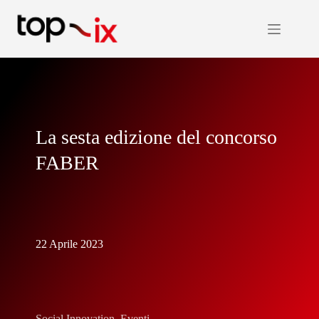
Salta
al
contenuto
La sesta edizione del concorso
FABER
22 Aprile 2023
Social Innovation
,
Eventi