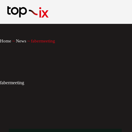
Salta
al
contenuto
Home
~
News
~
fabermeeting
fabermeeting