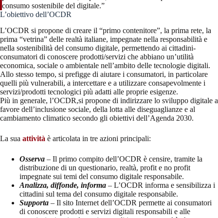
consumo sostenibile del digitale.”
L’obiettivo dell’OCDR
L’OCDR si propone di creare il “primo contenitore”, la prima rete, la
prima “vetrina” delle realtà italiane, impegnate nella responsabilità e
nella sostenibilità del consumo digitale, permettendo ai cittadini-
consumatori di conoscere prodotti/servizi che abbiano un’utilità
economica, sociale o ambientale nell’ambito delle tecnologie digitali.
Allo stesso tempo, si prefigge di aiutare i consumatori, in particolare
quelli più vulnerabili, a intercettare e a utilizzare consapevolmente i
servizi/prodotti tecnologici più adatti alle proprie esigenze.
Più in generale, l’OCDR,si propone di indirizzare lo sviluppo digitale a
favore dell’inclusione sociale, della lotta alle diseguaglianze e al
cambiamento climatico secondo gli obiettivi dell’Agenda 2030.
La sua
attività
è articolata in tre azioni principali:
Osserva
–
Il primo compito dell’OCDR è censire, tramite la
distribuzione di un questionario, realtà, profit e no profit
impegnate sui temi del consumo digitale responsabile.
Analizza, diffonde, informa
–
L’OCDR informa e sensibilizza i
cittadini sul tema del consumo digitale responsabile.
Supporta
–
Il sito Internet dell’OCDR permette ai consumatori
di conoscere prodotti e servizi digitali responsabili e alle