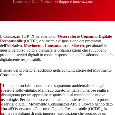
Consorzio
,
Dati
,
Notizie
,
Sviluppo e innovazione
Il Consorzio TOP-IX ha aderito all’
Osservatorio Consumo Digitale
Responsabile
(OCDR) e si mette a disposizione dei promotori
dell’iniziativa,
Movimento Consumatori
e
Sloweb
, per aiutarli in
questo percorso volto a premiare le organizzazioni che sviluppano
prodotti e servizi digitali in modo responsabile, o che adottino politiche
digitalmente responsabili.
Il senso del progetto è racchiuso nella comunicazione del Movimento
Consumatori:
“L’impatto sociale, economico e soprattutto ambientale del digitale
spesso è sottovalutato. Malgrado questo, in Italia numerose realtà si
distinguono per un approccio responsabile al mondo delle nuove
tecnologie. Per far conoscere ai cittadini queste realtà e i loro prodotti
e servizi digitali, Movimento Consumatori APS e Sloweb hanno dato
vita all’Osservatorio Consumo Digitale Responsabile (OCDR), la
prima rete italiana di enti, imprese, associazioni che promuove un