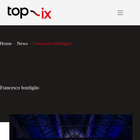
Salta
al
contenuto
Home
~
News
~
Francesco bonfiglio
Francesco bonfiglio