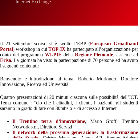
Internet Exchange
Il 21 settembre scorso si è svolto l’EBP (
European Groadban
Portal
) workshop in cui
TOP-IX
ha partecipato all’organizzazione per
conto del programma
WI-PIE
della
Regione Piemonte
, assieme ad
Erisa
. La giornata ha visto la partecipazione di 70 persone ed ha avuto
i seguenti contenuti:
Benvenuto e introduzione al tema, Roberto Moriondo, Direttore
Innovazione, Ricerca ed Università.
Quattro presentazioni di 20 minuti ciascuna sulle possibilità dell’ICT.
Tema comune : “ciò che i cittadini, i clienti, i pazienti, gli studenti
saranno in grado di fare con 30mbs o + di accesso a Internet”
Il Trentino terra d’innovazione
, Mario Groff, Trentino
Network s.r.l, Direttore Servizi
Il network della prossima generazione: la trasformazione
della Svezia
, Crister Mattsson, Acreo AB, Senior Adviso