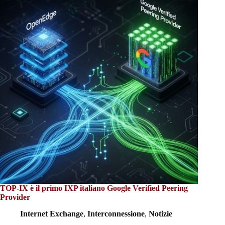
TOP-IX è il primo IXP italiano Google Verified Peering
Provider
Internet Exchange
,
Interconnessione
,
Notizie