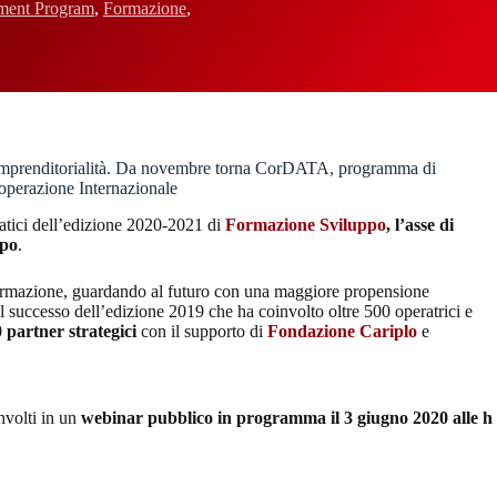
ment Program
,
Formazione
,
 e imprenditorialità. Da novembre torna CorDATA, programma di
operazione Internazionale
matici dell’edizione 2020-2021 di
Formazione Sviluppo
, l’asse di
ppo
.
 formazione, guardando al futuro con una maggiore propensione
l successo dell’edizione 2019 che ha coinvolto oltre 500 operatrici e
 partner strategici
con il supporto di
Fondazione Cariplo
e
nvolti in un
webinar pubblico in programma il 3 giugno 2020 alle h