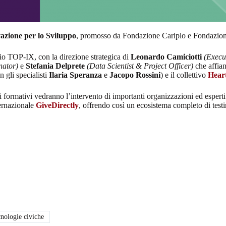
ovazione per lo Sviluppo
, promosso da Fondazione Cariplo e Fondazio
o TOP-IX, con la direzione strategica di
Leonardo Camiciotti
(Execu
nator)
e
Stefania Delprete
(Data Scientist & Project Officer)
che affian
n gli specialisti
Ilaria Speranza
e
Jacopo Rossini
) e il collettivo
Hear
ri formativi vedranno l’intervento di importanti organizzazioni ed espert
ernazionale
GiveDirectly
, offrendo così un ecosistema completo di testim
nologie civiche