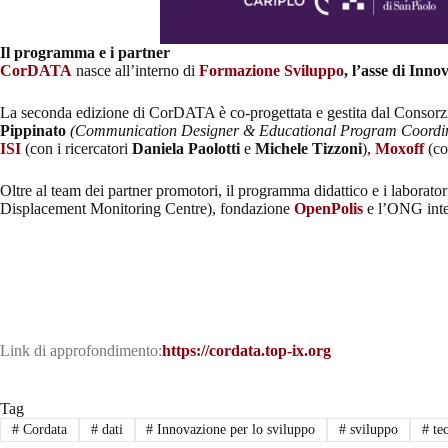
Il programma e i partner
CorDATA
nasce all’interno di
Formazione Sviluppo
, l’asse di Inn
La seconda edizione di CorDATA è co-progettata e gestita dal Consorzi
Pippinato
(Communication Designer & Educational Program Coordi
ISI
(con i ricercatori
Daniela Paolotti
e
Michele Tizzoni
),
Moxoff
(co
Oltre al team dei partner promotori, il programma didattico e i laborato
Displacement Monitoring Centre), fondazione
OpenPolis
e l’ONG int
Link di approfondimento:
https://cordata.top-ix.org
Tag
#
Cordata
#
dati
#
Innovazione per lo sviluppo
#
sviluppo
#
tec