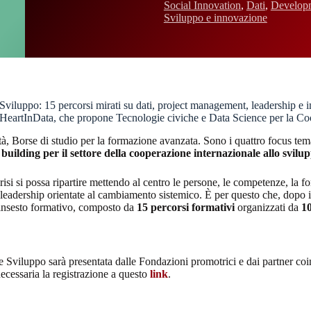
Social Innovation
,
Dati
,
Develop
Sviluppo e innovazione
 Sviluppo: 15 percorsi mirati su dati, project management, leadership
 HeartInData, che propone Tecnologie civiche e Data Science per la Co
tà, Borse di studio per la formazione avanzata. Sono i quattro focus te
building per il settore della cooperazione internazionale allo svilu
isi si possa ripartire mettendo al centro le persone, le competenze, la
 leadership orientate al cambiamento sistemico. È per questo che, dopo i
alinsesto formativo, composto da
15 percorsi formativi
organizzati da
10
Sviluppo sarà presentata dalle Fondazioni promotrici e dai partner coi
 necessaria la registrazione a questo
link
.