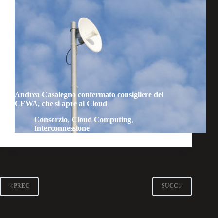
Andrea Casalegno confermato consigliere del
CFWA, che si apre al Cloud
Consorzio
,
Cloud Computing
,
Interconnessione
PREC
SUCC