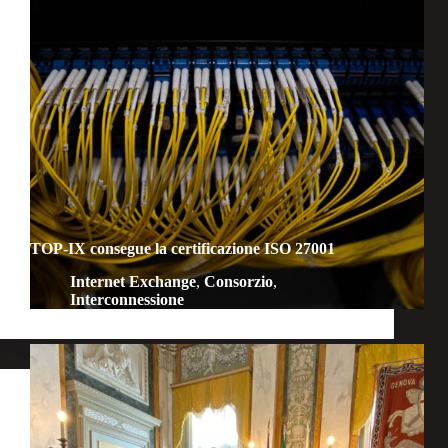
TOP-IX consegue la certificazione ISO 27001
Internet Exchange
,
Consorzio
,
Interconnessione