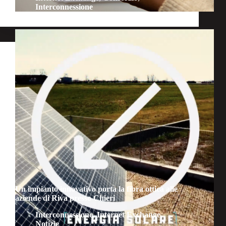
Interconnessione
Un impianto innovativo porta la fibra ottica alle
aziende di Riva presso Chieri
Interconnessione
,
Internet Exchange
,
Notizie