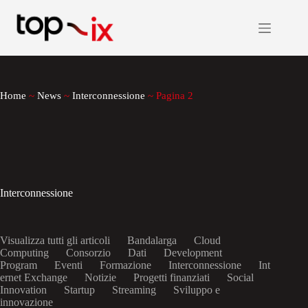
Salta
al
contenuto
Home
~
News
~
Interconnessione
~
Pagina 2
Interconnessione
Visualizza tutti gli articoli
Bandalarga
Cloud
Computing
Consorzio
Dati
Development
Program
Eventi
Formazione
Interconnessione
Int
ernet Exchange
Notizie
Progetti finanziati
Social
Innovation
Startup
Streaming
Sviluppo e
innovazione