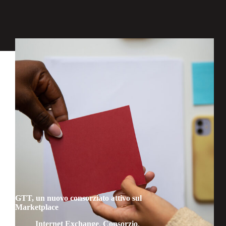
GTT, un nuovo consorziato attivo sul
Marketplace
Internet Exchange
,
Consorzio
,