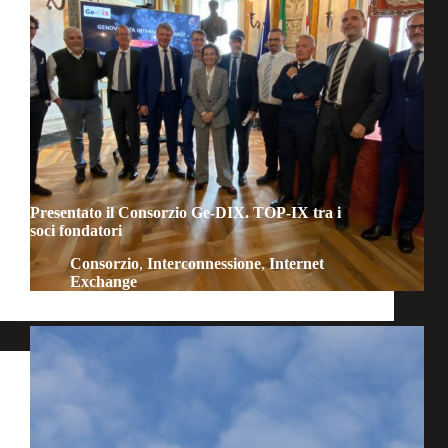
Presentato il Consorzio Ge-DIX. TOP-IX tra i
soci fondatori
Consorzio
,
Interconnessione
,
Internet
Exchange