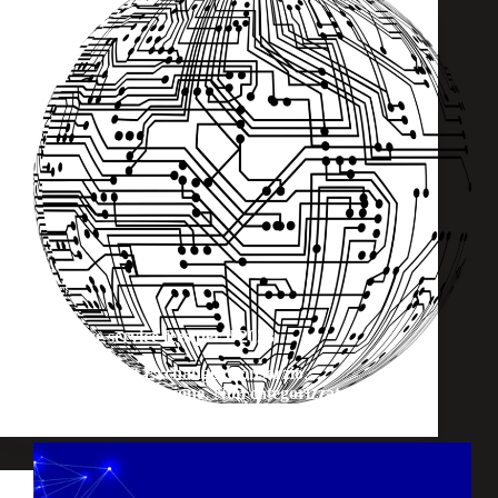
Le nuove service fees per il 2023
Internet Exchange
,
Consorzio
,
Interconnessione
,
Non categorizzato