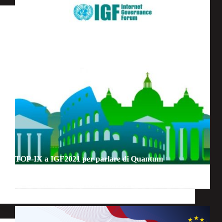
TOP-IX a IGF2021 per parlare di Quantum
Security
Eventi
,
Consorzio
,
Sviluppo e innovazione