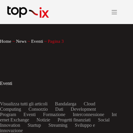
Salta
al
contenuto
Home
~
News
~
Eventi
~
Pagina 3
Eventi
Visualizza tutti gli articoli
Bandalarga
Cloud
Computing
Consorzio
Dati
Development
Program
Eventi
Formazione
Interconnessione
Int
ernet Exchange
Notizie
Progetti finanziati
Social
Innovation
Startup
Streaming
Sviluppo e
innovazione