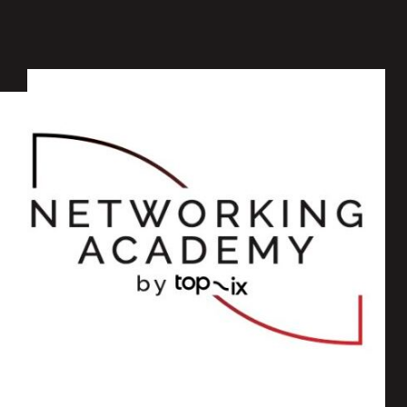
Nasce la TOP-IX Networking Academy
Formazione
,
Consorzio
,
Eventi
,