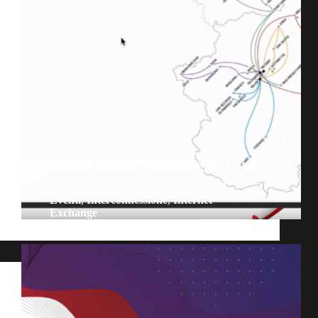
Primo incontro del ciclo “Marketplace & Service
DB”
Eventi
,
Interconnessione
,
Internet
Exchange