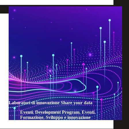
Laboratori di innovazione Share your data
Eventi
,
Development Program
,
Eventi
,
Formazione
,
Sviluppo e innovazione