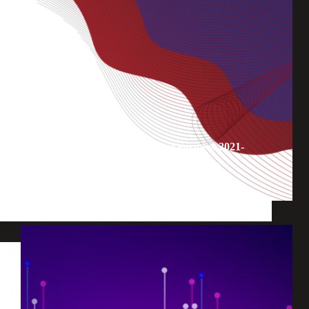
Seminario – La programmazione europea 2021-
2027: il Digital Europe Programme
Eventi
,
Consorzio
,
Eventi
,
Progetti
finanziati
,
Notizie